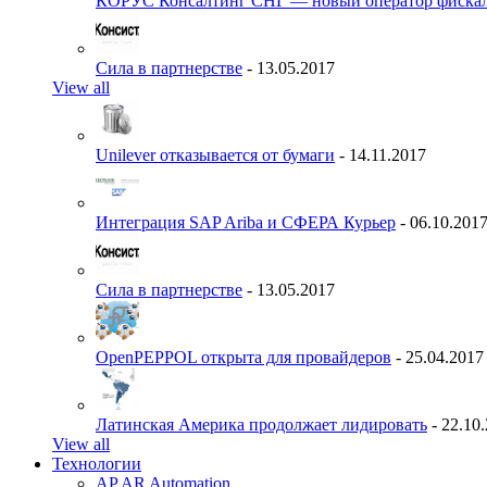
КОРУС Консалтинг СНГ — новый оператор фиска
Сила в партнерстве
- 13.05.2017
View all
Unilever отказывается от бумаги
- 14.11.2017
Интеграция SAP Ariba и СФЕРА Курьер
- 06.10.201
Сила в партнерстве
- 13.05.2017
OpenPEPPOL открыта для провайдеров
- 25.04.2017
Латинская Америка продолжает лидировать
- 22.10
View all
Технологии
AP AR Automation