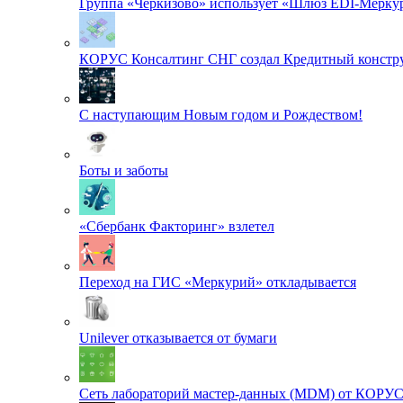
Группа «Черкизово» использует «Шлюз EDI-Меркур
КОРУС Консалтинг СНГ создал Кредитный констру
С наступающим Новым годом и Рождеством!
Боты и заботы
«Сбербанк Факторинг» взлетел
Переход на ГИС «Меркурий» откладывается
Unilever отказывается от бумаги
Сеть лабораторий мастер-данных (MDM) от КОРУ