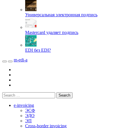
Универсальная электронная подпись
Mastercard удаляет подпись
EDI без EDI?
m-edi-a
e-invoicing
ЭСФ
ЭДО
ЭП
Cross-border invoicing