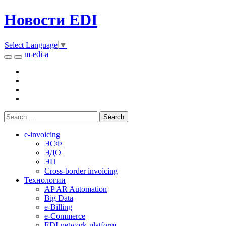
Новости EDI
Select Language
▼
m-edi-a
e-invoicing
ЭСФ
ЭДО
ЭП
Cross-border invoicing
Технологии
AP AR Automation
Big Data
e-Billing
e-Commerce
EDI-network-platform