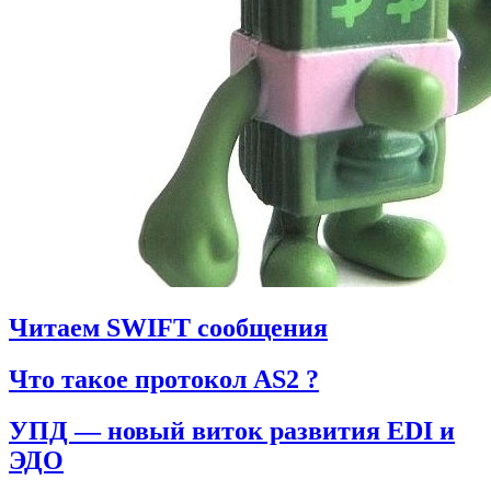
Читаем SWIFT сообщения
Что такое протокол AS2 ?
УПД — новый виток развития EDI и
ЭДО