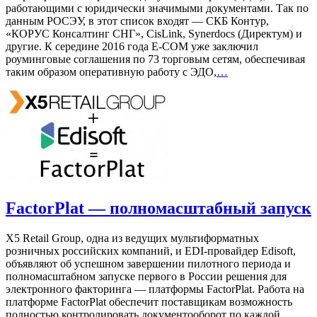
работающими с юридически значимыми документами. Так по
данным РОСЭУ, в этот список входят — СКБ Контур,
«КОРУС Консалтинг СНГ», CisLink, Synerdocs (Директум) и
другие. К середине 2016 года E-COM уже заключил
роуминговые соглашения по 73 торговым сетям, обеспечивая
таким образом оперативную работу с ЭДО,
…
FactorPlat — полномасштабный запуск
X5 Retail Group, одна из ведущих мультиформатных
розничных российских компаний, и EDI-провайдер Edisoft,
объявляют об успешном завершении пилотного периода и
полномасштабном запуске первого в России решения для
электронного факторинга — платформы FactorPlat. Работа на
платформе FactorPlat обеспечит поставщикам возможность
полностью контролировать документооборот по каждой