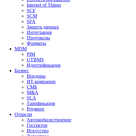
Internet of Things
SCF
SCM
SFA
Защита данных
Интеграция
Протоколы
Форматы
MDM
PIM
UTBMS
Идентификация
Бизнес
Вендоры
ИТ-компании
СМБ
M&A
SLA
Тарификация
Роуминг
Отрасли
Автомобилестроение
Госсектор
Искусство