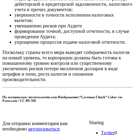
дебиторской и кредиторской задолженности, налогового
учета и прочих документов;
уверенности в точности исполнения налоговых
вычетов;
уменьшению рисков при Аудите
формирование точной, доступной отчетности, в случае
проведения Аудита;
упрощению процессов подачи налоговой отчетности.
Поскольку страны всего мира выводят собираемость налогов
на новый уровень, то корпорации должны быть готовы к
повышенному уровню контроля или существенному
увеличинии рисков потери миллионов долларов в виде
штрафов и пени, роста налогов и снижения
производительности.
По материалам: invoicewareint.com Изображение:“Caveman Chuck” Coker via
Foter.com / CC BY-ND
Sharing
Для отправки комментария вам
необходимо
авторизоваться
.
Twitter
0