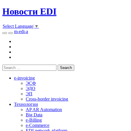
Новости EDI
Select Language
▼
m-edi-a
e-invoicing
ЭСФ
ЭДО
ЭП
Cross-border invoicing
Технологии
AP AR Automation
Big Data
e-Billing
e-Commerce
EDI-network-platform