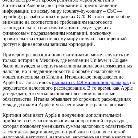
Латинской Америке, до требований о предоставлении
информации по всему миру (country-by-country – CbC —
reporting), разработанных в рамках G20. В этой связи особое
внимание на соответствие требованиям налогового
законодательства и автоматизации следует уделить
финансовым подразделениям компаний, поскольку
правительства стран по всему миру получат расширенный
доступ к финансовым записям корпораций.
Примером реализации новых инициатив может служить не
только история в Мексике, где компании Unilever и Colgate
были вынуждены вернуть миллионы долларов возмещенных
налогов, но и недавние новости о борьбе с налоговыми
мошенничеством из Италии. Итальянское подразделение
Apple Inc.’ согласилось
выплатить 348 миллионов долларов
по
результатом налогового расследования. В то время, как Apple
утверждает, что четко выполняет все свои налоговые
обязательства, Италия объявляет об огромных расхождениях
между доходами Apple и уплаченными в стране налогами.
Критики обвиняют Apple в получении дополнительной
прибыли за счет использования корпоративной структуры,
которая позволяет уменьшать суммы налоговых обязательств
за счет декларации доходов и прибыли в странах с низкой
налоговой нагрузкой, например, европейская штаб-квартира