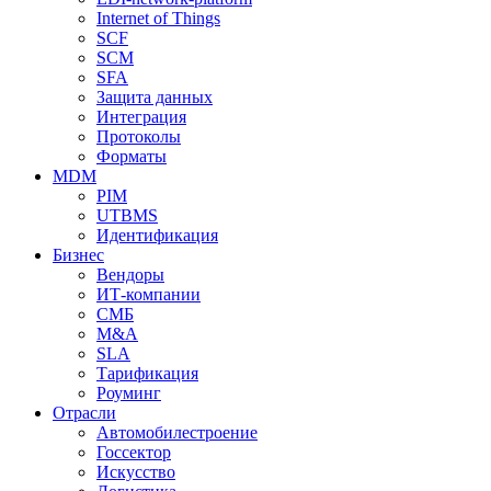
Internet of Things
SCF
SCM
SFA
Защита данных
Интеграция
Протоколы
Форматы
MDM
PIM
UTBMS
Идентификация
Бизнес
Вендоры
ИТ-компании
СМБ
M&A
SLA
Тарификация
Роуминг
Отрасли
Автомобилестроение
Госсектор
Искусство