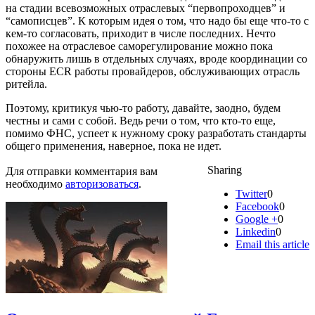
на стадии всевозможных отраслевых “первопроходцев” и
“самописцев”. К которым идея о том, что надо бы еще что-то с
кем-то согласовать, приходит в числе последних. Нечто
похожее на отраслевое саморегулирование можно пока
обнаружить лишь в отдельных случаях, вроде координации со
стороны ECR работы провайдеров, обслуживающих отрасль
ритейла.
Поэтому, критикуя чью-то работу, давайте, заодно, будем
честны и сами с собой. Ведь речи о том, что кто-то еще,
помимо ФНС, успеет к нужному сроку разработать стандарты
общего применения, наверное, пока не идет.
Sharing
Для отправки комментария вам
необходимо
авторизоваться
.
Twitter
0
Facebook
0
Google +
0
Linkedin
0
Email this article