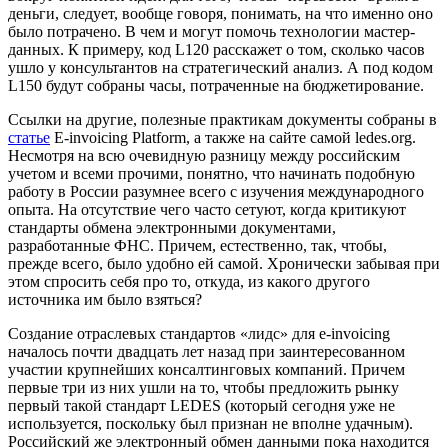
деньги, следует, вообще говоря, понимать, на что именно оно
было потрачено. В чем и могут помочь технологии мастер-
данных. К примеру, код L120 расскажет о том, сколько часов
ушло у консультантов на стратегический анализ. А под кодом
L150 будут собраны часы, потраченные на бюджетирование.
Ссылки на другие, полезные практикам документы собраны в
статье
E-invoicing Platform, а также на сайте самой ledes.org.
Несмотря на всю очевидную разницу между российским
учетом и всеми прочими, понятно, что начинать подобную
работу в России разумнее всего с изучения международного
опыта. На отсутствие чего часто сетуют, когда критикуют
стандарты обмена электронными документами,
разработанные ФНС. Причем, естественно, так, чтобы,
прежде всего, было удобно ей самой. Хронически забывая при
этом спросить себя про то, откуда, из какого другого
источника им было взяться?
Создание отраслевых стандартов «лидс» для e-invoicing
началось почти двадцать лет назад при заинтересованном
участии крупнейших консалтинговых компаний. Причем
первые три из них ушли на то, чтобы предложить рынку
первый такой стандарт LEDES (который сегодня уже не
используется, поскольку был признан не вполне удачным).
Российский же электронный обмен данными пока находится