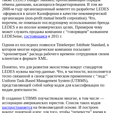
обмена данными, касающихся бюджетирования. В том же
2000-м году организационный комитет по разработке LEDES
оформился в штате Калифорния в качестве некоммерческой
организации (non-profit mutual benefit corporation). Что,
впрочем, не помешало последующему использованию бренда
LEDES и во вполне коммерческих целях. Примером чему
может служить продажа компании с “говорящим” названием
LEDESense,
состоявшаяся
в 2011 г.
Одним из последних появился Timekeeper Attribute Standard, в
котором многие юридические компании посылают
“хронометраж” расхода рабочего времени сотрудников своим
клиентам в формате XML.
Понятно, что для развития экосистемы вокруг стандартов
LEDES нужны мастер-данные. Что, в частности, восполняется
тесно связанной в своем практическом применении с “лидс”
Uniform Task-Based Management System (UTBMS),
представляющей собой набор кодов для классификации по
видам деятельности.
В создании UTBMS поучаствовали многие, в том числе —
ассоциации американских юристов. Список таких кодов
распространяется
на безвозмездной основе. И построен
вокруг понятной идеи: для того, чтобы “перевести” время в