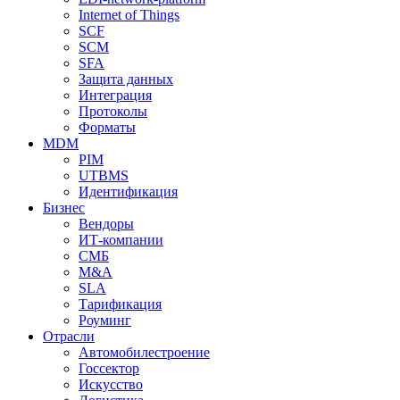
Internet of Things
SCF
SCM
SFA
Защита данных
Интеграция
Протоколы
Форматы
MDM
PIM
UTBMS
Идентификация
Бизнес
Вендоры
ИТ-компании
СМБ
M&A
SLA
Тарификация
Роуминг
Отрасли
Автомобилестроение
Госсектор
Искусство