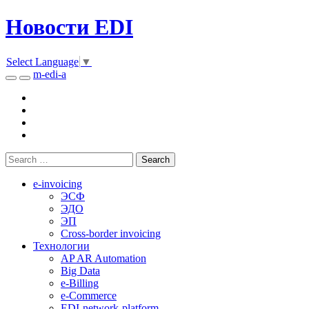
Новости EDI
Select Language
▼
m-edi-a
e-invoicing
ЭСФ
ЭДО
ЭП
Cross-border invoicing
Технологии
AP AR Automation
Big Data
e-Billing
e-Commerce
EDI-network-platform