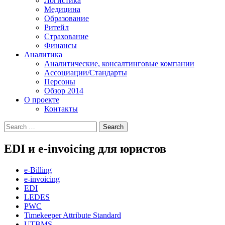
Логистика
Медицина
Образование
Ритейл
Страхование
Финансы
Аналитика
Аналитические, консалтинговые компании
Ассоциации/Стандарты
Персоны
Обзор 2014
О проекте
Контакты
EDI и e-invoicing для юристов
e-Billing
e-invoicing
EDI
LEDES
PWC
Timekeeper Attribute Standard
UTBMS