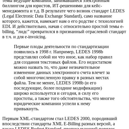
темы ведущие компании, занимавшиеся электронным
биллингом для юристов, ИТ-решениями для кейс-
менеджмента и т.д. В результате чего возник стандарт LEDES
(Legal Electronic Data Exchange Standard), само название
которого, кажется, намекает нам о его родстве с технологией
EDI. И действительно, начав с относительно простой темы e-
billing, “лидс” превратился в признанный отраслевой стандарт
в т.ч. и для e-invoicing.
Первые плоды деятельности по стандартизации
появились в 1998 г. Например, LEDES 1998b
представлял собой ни что иное, как набор правил
для создания текстовых файлов. Его недостатком
можно назвать то, что даже незначительное
изменение данных электронного счета влечет за
собой многочисленную правку в разных местах
файла. Тем не менее, LEDES 1998b (и его
последующие, более поздние модификации)
широко используется и сегодня, в силу его
простоты, а также того обстоятельства, что многие
юридические компании успели к нему
привыкнуть.
Первым XML-стандартом стал LEDES 2000, породивший
впоследствии стандарты XML E-Billing разных версий, а
также LEDES Budget Standard, прописывающий порядок