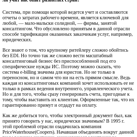
Система, при помощи которой ведется учет и составляются
отчеты о затратах рабочего времени, является ключевой для
любой, — мало-мальски солидной, — фирмы, занятой
консалтингом. Что обусловлено принятым в данной отрасли
способе тарификации оказанных заказчикам услуг, например,
юридических.
Все знают о том, что крупному ритейлеру сложно обойтись
без EDI. Но точно так же сложно вести масштабный
консалтинговый бизнес без приспособленной под его
специфические нужды ИС. Поэтому можно сказать, что
система e-billing значима для юристов. Но не только в
переносном, но и самом что ни на есть прямом смысле. Ведь
каждая из консалтинговых компаний хочет использовать ее не
только в рамках ведения внутреннего, управленческого учета.
Но и для того, чтобы сразу генерировать счета, пригодные к
тому, чтобы выставить их клиентам. Оформленные так, что их
гарантированно примут и отдадут на оплату.
Как же добиться того, чтобы электронный документ был, как
принято говорить у нас, юридически значимым? В 1995 г.
этой проблемой отрасли озадачилась компания
PriceWaterhouse(Coopers). Начавшая объединять вокруг данной