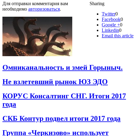
Для отправки комментария вам
Sharing
необходимо
авторизоваться
.
Twitter
0
Facebook
0
Google +
0
Linkedin
0
Email this article
Омниканальность и змей Горыныч.
Не взлетевший рынок ЮЗ ЭДО
КОРУС Консалтинг СНГ. Итоги 2017
года
СКБ Контур подвел итоги 2017 года
Группа «Черкизово» использует