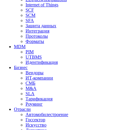
Internet of Things
SCF
SCM
SFA
Защита данных
Интеграция
Протоколы
Форматы
MDM
PIM
UTBMS
Идентификация
Бизнес
Вендоры
ИТ-компании
СМБ
M&A
SLA
Тарификация
Роуминг
Отрасли
Автомобилестроение
Госсектор
Искусство