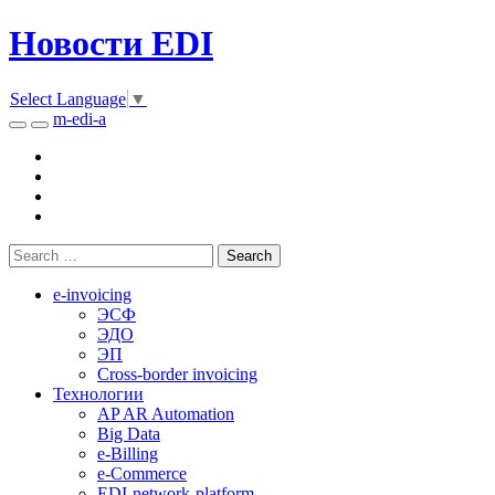
Новости EDI
Select Language
▼
m-edi-a
e-invoicing
ЭСФ
ЭДО
ЭП
Cross-border invoicing
Технологии
AP AR Automation
Big Data
e-Billing
e-Commerce
EDI-network-platform