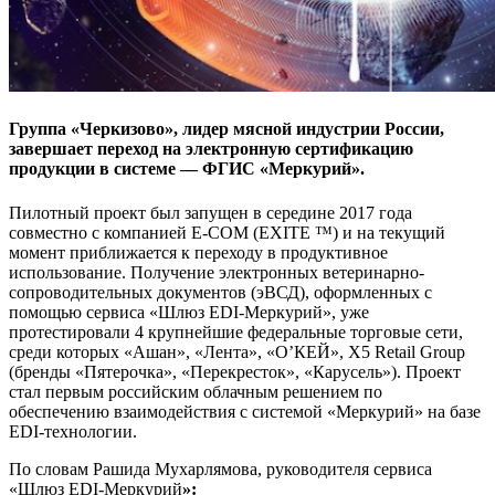
Группа «Черкизово», лидер мясной индустрии России,
завершает переход на электронную сертификацию
продукции в системе — ФГИС «Меркурий».
Пилотный проект был запущен в середине 2017 года
совместно с компанией E-COM (EXITE ™) и на текущий
момент приближается к переходу в продуктивное
использование. Получение электронных ветеринарно-
сопроводительных документов (эВСД), оформленных с
помощью сервиса «Шлюз EDI-Меркурий», уже
протестировали 4 крупнейшие федеральные торговые сети,
среди которых «Ашан», «Лента», «О’КЕЙ», X5 Retail Group
(бренды «Пятерочка», «Перекресток», «Карусель»). Проект
стал первым российским облачным решением по
обеспечению взаимодействия с системой «Меркурий» на базе
EDI-технологии.
По словам Рашида Мухарлямова, руководителя сервиса
«Шлюз EDI-Меркурий
»: