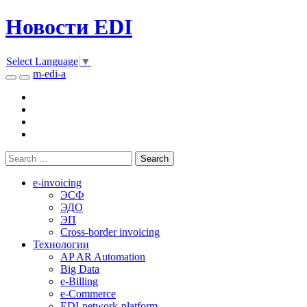
Новости EDI
Select Language
▼
m-edi-a
e-invoicing
ЭСФ
ЭДО
ЭП
Cross-border invoicing
Технологии
AP AR Automation
Big Data
e-Billing
e-Commerce
EDI-network-platform