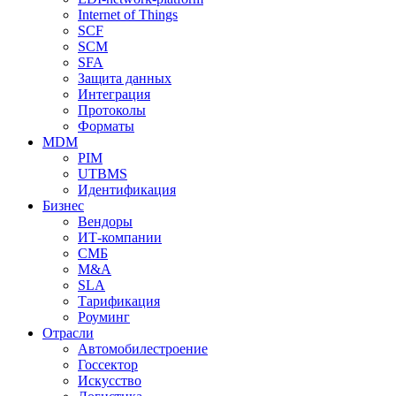
Internet of Things
SCF
SCM
SFA
Защита данных
Интеграция
Протоколы
Форматы
MDM
PIM
UTBMS
Идентификация
Бизнес
Вендоры
ИТ-компании
СМБ
M&A
SLA
Тарификация
Роуминг
Отрасли
Автомобилестроение
Госсектор
Искусство