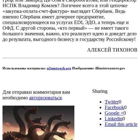
НСПК Владимир Комлев? Логичнее всего в этой цепочке
«закупка-оплата-счет-фактура» выглядит Сбербанк. Ведь
именно Сбербанк имеет дочернее предприятие,
специализирующееся на услугах EDI, ЭДО, а теперь еще и
ОФД. С другой стороны, «кто первый» — не имеет такого
большого значения, важно, кто реализует идею и доведет дело
до результата, выгодного бизнесу и государству Российскому!
АЛЕКСЕЙ ТИХОНОВ
Использованы материалы:
p2pnetwork.org
Изображение: illinoistreasurer.gov
Sharing
Для отправки комментария вам
необходимо
авторизоваться
.
Twitter
0
Facebook
0
Google +
0
Linkedin
0
Email this article