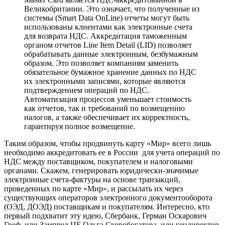
Великобритании. Это означает, что полученные из
системы (Smart Data OnLine) отчеты могут быть
использованы клиентами как электронные счета
для возврата НДС. Аккредитация таможенным
органом отчетов Line Item Detail (LID) позволяет
обрабатывать данные электронным, безбумажным
образом. Это позволяет компаниям заменить
обязательное бумажное хранение данных по НДС
их электронными записями, которые являются
подтверждением операций по НДС.
Автоматизация процессов уменьшает стоимость
как отчетов, так и требований по возмещению
налогов, а также обеспечивает их корректность,
гарантируя полное возмещение.
Таким образом, чтобы продвинуть карту «Мир» всего лишь
необходимо аккредитовать ее в России для учета операций по
НДС между поставщиком, покупателем и налоговыми
органами. Скажем, генерировать юридически-значимые
электронные счета-фактуры на основе транзакций,
проведенных по карте «Мир», и рассылать их через
существующих операторов электронного документооборота
(ОЭД, ДОЭД) поставщикам и покупателям. Интересно, кто
первый подхватит эту идею, Сбербанк, Герман Оскарович
Греф, или Зампред ЦБ Ольга Скоробогатова, или гендиректор