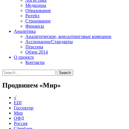
Логистика
Медицина
Образование
Ритейл
Страхование
Финансы
Аналитика
Аналитические, консалтинговые компании
Ассоциации/Стандарты
Персоны
Обзор 2014
О проекте
Контакты
Продвинем «Мир»
√
EDI
Госсектор
Мир
ОФД
Россия
Сбербанк