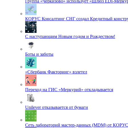
Группа «Черкизово» использует «Шлюз EDI-Меркур
КОРУС Консалтинг СНГ создал Кредитный констру
С наступающим Новым годом и Рождеством!
Боты и заботы
«Сбербанк Факторинг» взлетел
Переход на ГИС «Меркурий» откладывается
Unilever отказывается от бумаги
Сеть лабораторий мастер-данных (MDM) от КОРУ