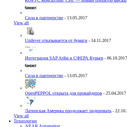
КОРУС Консалтинг СНГ — новый оператор фиска
Сила в партнерстве
- 13.05.2017
View all
Unilever отказывается от бумаги
- 14.11.2017
Интеграция SAP Ariba и СФЕРА Курьер
- 06.10.201
Сила в партнерстве
- 13.05.2017
OpenPEPPOL открыта для провайдеров
- 25.04.2017
Латинская Америка продолжает лидировать
- 22.10
View all
Технологии
AP AR Automation