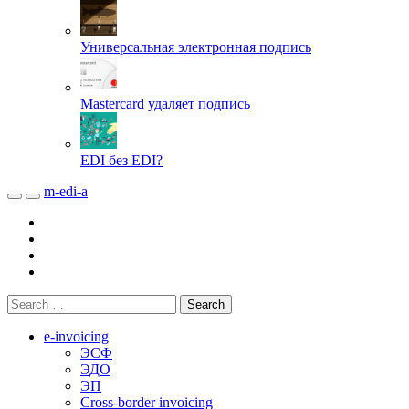
Универсальная электронная подпись
Mastercard удаляет подпись
EDI без EDI?
m-edi-a
e-invoicing
ЭСФ
ЭДО
ЭП
Cross-border invoicing