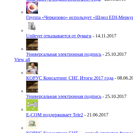
Группа «Черкизово» использует «Шлюз EDI-Меркур
Unilever отказывается от бумаги
- 14.11.2017
Универсальная электронная подпись
- 25.10.2017
View all
КОРУС Консалтинг СНГ. Итоги 2017 года
- 08.06.2
Универсальная электронная подпись
- 25.10.2017
E-COM поддерживает Tele2
- 21.06.2017