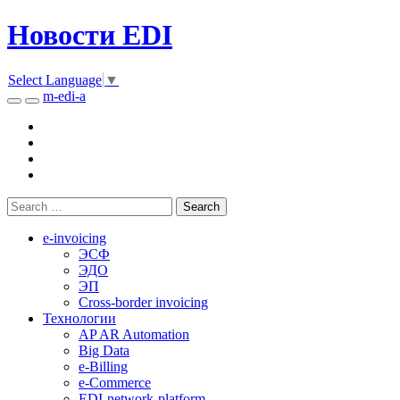
Новости EDI
Select Language
▼
m-edi-a
e-invoicing
ЭСФ
ЭДО
ЭП
Cross-border invoicing
Технологии
AP AR Automation
Big Data
e-Billing
e-Commerce
EDI-network-platform