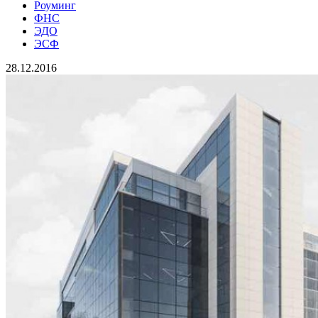
Роуминг
ФНС
ЭДО
ЭСФ
28.12.2016