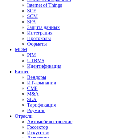
Internet of Things
SCF
SCM
SFA
Защита данных
Интеграция
Протоколы
Форматы
MDM
PIM
UTBMS
Идентификация
Бизнес
Вендоры
ИТ-компании
СМБ
M&A
SLA
Тарификация
Роуминг
Отрасли
Автомобилестроение
Госсектор
Искусство