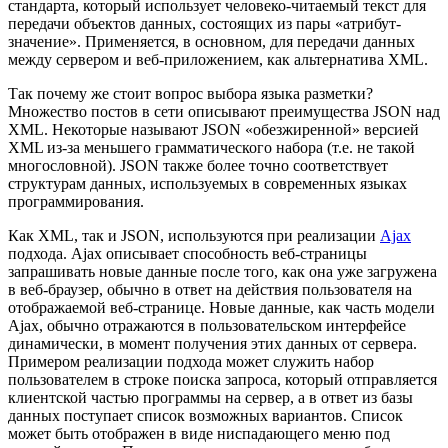
стандарта, который использует человеко-читаемый текст для
передачи объектов данных, состоящих из пары «атрибут-
значение». Применяется, в основном, для передачи данных
между сервером и веб-приложением, как альтернатива XML.
Так почему же стоит вопрос выбора языка разметки?
Множество постов в сети описывают преимущества JSON над
XML. Некоторые называют JSON «обезжиренной» версией
XML из-за меньшего грамматического набора (т.е. не такой
многословной). JSON также более точно соответствует
структурам данных, используемых в современных языках
программирования.
Как XML, так и JSON, используются при реализации
Ajax
подхода. Ajax описывает способность веб-страницы
запрашивать новые данные после того, как она уже загружена
в веб-браузер, обычно в ответ на действия пользователя на
отображаемой веб-странице. Новые данные, как часть модели
Ajax, обычно отражаются в пользовательском интерфейсе
динамически, в момент получения этих данных от сервера.
Примером реализации подхода может служить набор
пользователем в строке поиска запроса, который отправляется
клиентской частью программы на сервер, а в ответ из базы
данных поступает список возможных вариантов. Список
может быть отображен в виде ниспадающего меню под