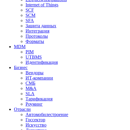
Internet of Things
SCF
SCM
SFA
Защита данных
Интеграция
Протоколы
Форматы
MDM
PIM
UTBMS
Идентификация
Бизнес
Вендоры
ИТ-компании
СМБ
M&A
SLA
Тарификация
Роуминг
Отрасли
Автомобилестроение
Госсектор
Искусство