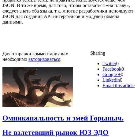
JSON. В то же время, для того, чтобы оставаться «на плаву»,
следует знать оба языка, т.к. многие разработчики используют
JSON для создания API-интерфейсов и модулей обмена
данными.
Sharing
Для отправки комментария вам
необходимо
авторизоваться
.
Twitter
0
Facebook
0
Google +
0
Linkedin
0
Email this article
Омниканальность и змей Горыныч.
Не взлетевший рынок ЮЗ ЭДО