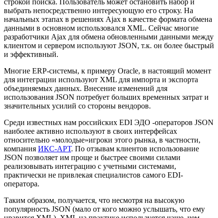
строкой поиска. Пользователь может остановить набор и
выбрать непосредственно интересующую его строку. На
начальных этапах в решениях Ajax в качестве формата обмена
данными в основном использовался XML. Сейчас многие
разработчики Ajax для обмена обновленными данными между
клиентом и сервером используют JSON, т.к. он более быстрый
и эффективный.
Многие ERP-системы, к примеру Oracle, в настоящий момент
для интеграции используют XML для импорта и экспорта
объединяемых данных. Внесение изменений для
использования JSON потребует больших временных затрат и
значительных усилий со стороны вендоров.
Среди известных нам российских EDI ЭДО -операторов JSON
наиболее активно используют в своих интерфейсах
относительно «молодые»игроки этого рынка, в частности,
компания
ИКС-АРТ
. По отзывам клиентов использование
JSON позволяет им проще и быстрее своими силами
реализовывать интеграцию с учетными системами,
практически не привлекая специалистов самого EDI-
оператора.
Таким образом, получается, что несмотря на высокую
популярность JSON (мало от кого можно услышать, что ему
нравится XML), XML на практике используется чаще, чем