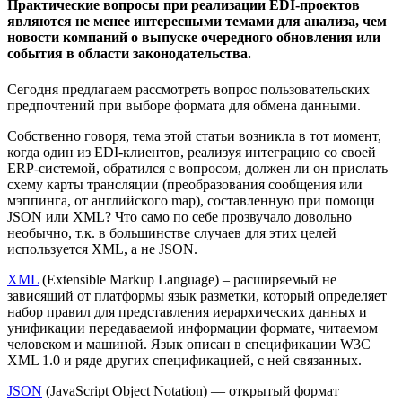
Практические вопросы при реализации EDI-проектов
являются не менее интересными темами для анализа, чем
новости компаний о выпуске очередного обновления или
события в области законодательства.
Сегодня предлагаем рассмотреть вопрос пользовательских
предпочтений при выборе формата для обмена данными.
Собственно говоря, тема этой статьи возникла в тот момент,
когда один из EDI-клиентов, реализуя интеграцию со своей
ERP-системой, обратился с вопросом, должен ли он прислать
схему карты трансляции (преобразования сообщения или
мэппинга, от английского map), составленную при помощи
JSON или XML? Что само по себе прозвучало довольно
необычно, т.к. в большинстве случаев для этих целей
используется XML, а не JSON.
XML
(Extensible Markup Language) – расширяемый не
зависящий от платформы язык разметки, который определяет
набор правил для представления иерархических данных и
унификации передаваемой информации формате, читаемом
человеком и машиной. Язык описан в спецификации W3C
XML 1.0 и ряде других спецификацией, с ней связанных.
JSON
(JavaScript Object Notation) — открытый формат