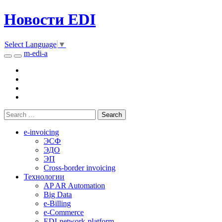
Новости EDI
Select Language
▼
m-edi-a
e-invoicing
ЭСФ
ЭДО
ЭП
Cross-border invoicing
Технологии
AP AR Automation
Big Data
e-Billing
e-Commerce
EDI-network-platform