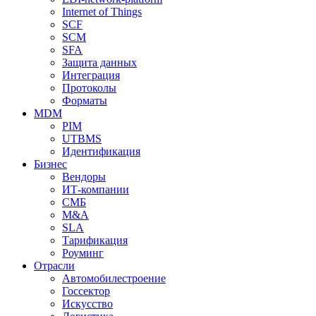
Internet of Things
SCF
SCM
SFA
Защита данных
Интеграция
Протоколы
Форматы
MDM
PIM
UTBMS
Идентификация
Бизнес
Вендоры
ИТ-компании
СМБ
M&A
SLA
Тарификация
Роуминг
Отрасли
Автомобилестроение
Госсектор
Искусство