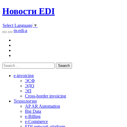
Новости EDI
Select Language
▼
m-edi-a
e-invoicing
ЭСФ
ЭДО
ЭП
Cross-border invoicing
Технологии
AP AR Automation
Big Data
e-Billing
e-Commerce
EDI-network-platform