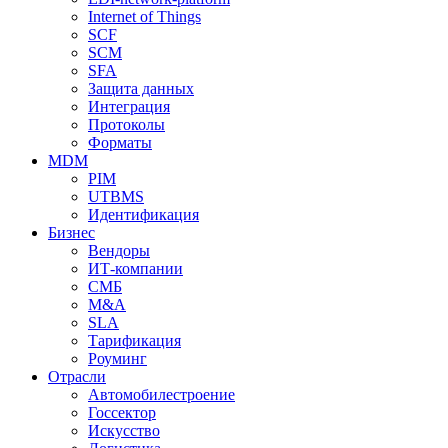
Internet of Things
SCF
SCM
SFA
Защита данных
Интеграция
Протоколы
Форматы
MDM
PIM
UTBMS
Идентификация
Бизнес
Вендоры
ИТ-компании
СМБ
M&A
SLA
Тарификация
Роуминг
Отрасли
Автомобилестроение
Госсектор
Искусство