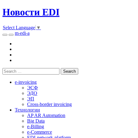
Новости EDI
Select Language
▼
m-edi-a
e-invoicing
ЭСФ
ЭДО
ЭП
Cross-border invoicing
Технологии
AP AR Automation
Big Data
e-Billing
e-Commerce
EDI-network-platform