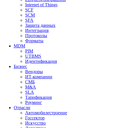
Internet of Things
SCF
SCM
SFA
Защита данных
Интеграция
Протоколы
Форматы
MDM
PIM
UTBMS
Идентификация
Бизнес
Вендоры
ИТ-компании
СМБ
M&A
SLA
Тарификация
Роуминг
Отрасли
Автомобилестроение
Госсектор
Искусство