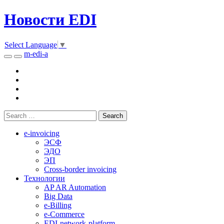
Новости EDI
Select Language
▼
m-edi-a
e-invoicing
ЭСФ
ЭДО
ЭП
Cross-border invoicing
Технологии
AP AR Automation
Big Data
e-Billing
e-Commerce
EDI-network-platform