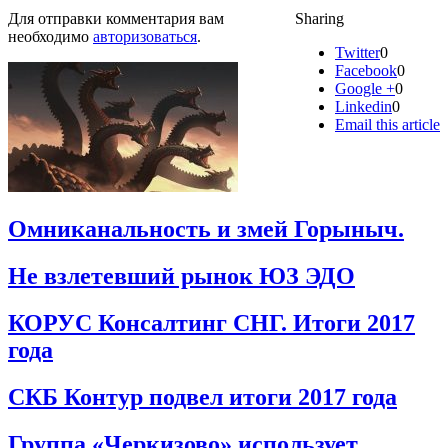
Для отправки комментария вам
Sharing
необходимо
авторизоваться
.
Twitter
0
Facebook
0
Google +
0
Linkedin
0
Email this article
Омниканальность и змей Горыныч.
Не взлетевший рынок ЮЗ ЭДО
КОРУС Консалтинг СНГ. Итоги 2017
года
СКБ Контур подвел итоги 2017 года
Группа «Черкизово» использует