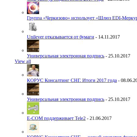
Группа «Черкизово» использует «Шлюз EDI-Меркур
Unilever отказывается от бумаги
- 14.11.2017
Универсальная электронная подпись
- 25.10.2017
View all
КОРУС Консалтинг СНГ. Итоги 2017 года
- 08.06.2
Универсальная электронная подпись
- 25.10.2017
E-COM поддерживает Tele2
- 21.06.2017