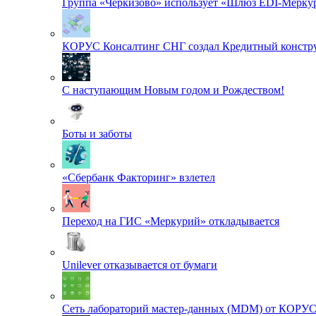
Группа «Черкизово» использует «Шлюз EDI-Меркур
КОРУС Консалтинг СНГ создал Кредитный констру
С наступающим Новым годом и Рождеством!
Боты и заботы
«Сбербанк Факторинг» взлетел
Переход на ГИС «Меркурий» откладывается
Unilever отказывается от бумаги
Сеть лабораторий мастер-данных (MDM) от КОРУ