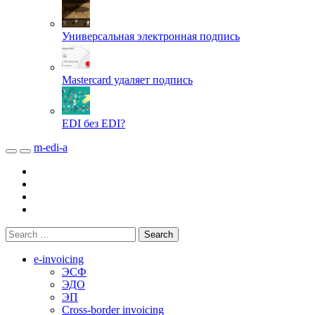
Универсальная электронная подпись
Mastercard удаляет подпись
EDI без EDI?
m-edi-a
e-invoicing
ЭСФ
ЭДО
ЭП
Cross-border invoicing