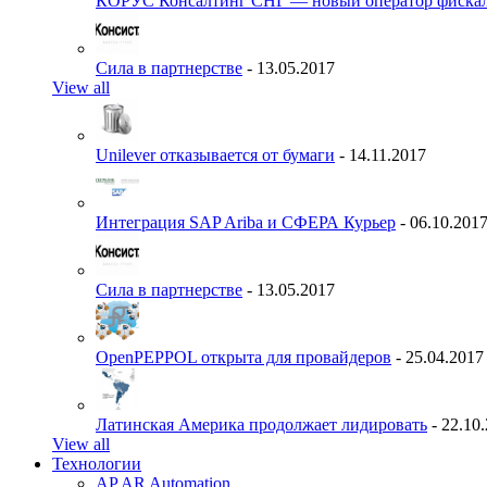
КОРУС Консалтинг СНГ — новый оператор фиска
Сила в партнерстве
- 13.05.2017
View all
Unilever отказывается от бумаги
- 14.11.2017
Интеграция SAP Ariba и СФЕРА Курьер
- 06.10.201
Сила в партнерстве
- 13.05.2017
OpenPEPPOL открыта для провайдеров
- 25.04.2017
Латинская Америка продолжает лидировать
- 22.10
View all
Технологии
AP AR Automation