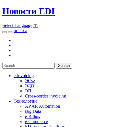
Новости EDI
Select Language
▼
m-edi-a
e-invoicing
ЭСФ
ЭДО
ЭП
Cross-border invoicing
Технологии
AP AR Automation
Big Data
e-Billing
e-Commerce
EDI-network-platform