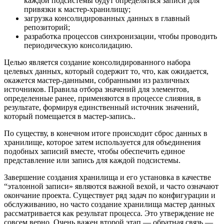
каждой подсистемы будут определяться записи для
привязки к мастер-хранилищу;
загрузка консолидированных данных в главный
репозиторий;
разработка процессов синхронизации, чтобы проводить
периодическую консолидацию.
Целью является создание консолидированного набора
целевых данных, который содержит то, что, как ожидается,
окажется мастер-данными, собранными из различных
источников. Правила отбора значений для элементов,
определенные ранее, применяются в процессе слияния, в
результате, формируя единственный источник значений,
который помещается в мастер-запись..
По существу, в конечном итоге происходит сброс данных в
хранилище, которое затем используется для объединения
подобных записий вместе, чтобы обеспечить единое
представление или запись для каждой подсистемы.
Завершение создания хранилища и его установка в качестве
“эталонной записи» являются важной вехой, и часто означают
окончание проекта. Существует ряд задач по конфигурации и
обслуживанию, но часто создание хранилища мастер данных
рассматривается как результат процесса. Это утверждение не
совсем верно. Очень важен второй этап — обратная связь —