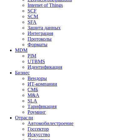
Internet of Things
SCF
SCM
SFA
Защита данных
Интеграция
Протоколы
Форматы
MDM
PIM
UTBMS
Идентификация
Бизнес
Вендоры
ИТ-компании
СМБ
M&A
SLA
Тарификация
Роуминг
Отрасли
Автомобилестроение
Госсектор
Искусство