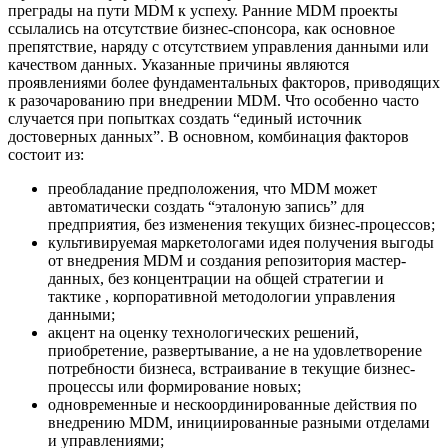
преграды на пути MDM к успеху. Ранние MDM проекты
ссылались на отсутствие бизнес-спонсора, как основное
препятствие, наряду с отсутствием управления данными или
качеством данных. Указанные причины являются
проявлениями более фундаментальных факторов, приводящих
к разочарованию при внедрении MDM. Что особенно часто
случается при попытках создать “единый источник
достоверных данных”. В основном, комбинация факторов
состоит из:
преобладание предположения, что MDM может
автоматически создать “эталоную запись” для
предприятия, без изменения текущих бизнес-процессов;
культивируемая маркетологами идея получения выгоды
от внедрения MDM и создания репозитория мастер-
данных, без концентрации на общей стратегии и
тактике , корпоративной методологии управления
данными;
акцент на оценку технологических решений,
приобретение, развертывание, а не на удовлетворение
потребности бизнеса, встраивание в текущие бизнес-
процессы или формирование новых;
одновременные и нескоординированные действия по
внедрению MDM, инициированные разными отделами
и управлениями;