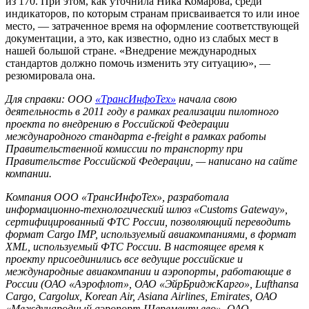
из 170. При этом, как уточнила Ника Комарова, среди
индикаторов, по которым странам присваивается то или иное
место, — затраченное время на оформление соответствующей
документации, а это, как известно, одно из слабых мест в
нашей большой стране. «Внедрение международных
стандартов должно помочь изменить эту ситуацию», —
резюмировала она.
Для справки: ООО
«ТрансИнфоТех»
начала свою
деятельность в 2011 году в рамках реализации пилотного
проекта по внедрению в Российской Федерации
международного стандарта e-freight в рамках работы
Правительственной комиссии по транспорту при
Правительстве Российской Федерации, — написано на сайте
компании.
Компания ООО «ТрансИнфоТех», разработала
информационно-технологический шлюз «Customs Gateway»,
сертифицированный ФТС России, позволяющий переводить
формат Cargo IMP, используемый авиакомпаниями, в формат
XML, используемый ФТС России. В настоящее время к
проекту присоединились все ведущие российские и
международные авиакомпании и аэропорты, работающие в
России (ОАО «Аэрофлот», ОАО «ЭйрБриджКарго», Lufthansa
Cargo, Cargolux, Korean Air, Asiana Airlines, Emirates, ОАО
«Международный аэропорт Шерементьево», ОАО