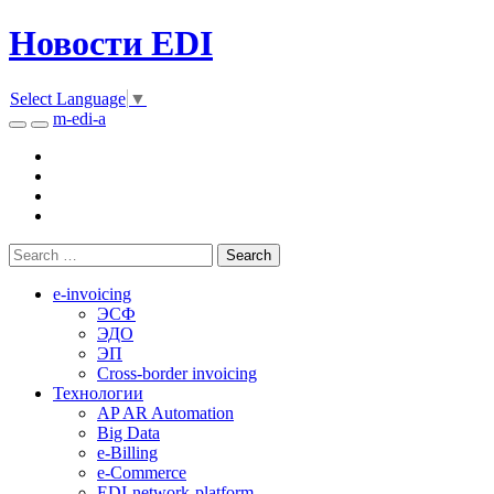
Новости EDI
Select Language
▼
m-edi-a
e-invoicing
ЭСФ
ЭДО
ЭП
Cross-border invoicing
Технологии
AP AR Automation
Big Data
e-Billing
e-Commerce
EDI-network-platform