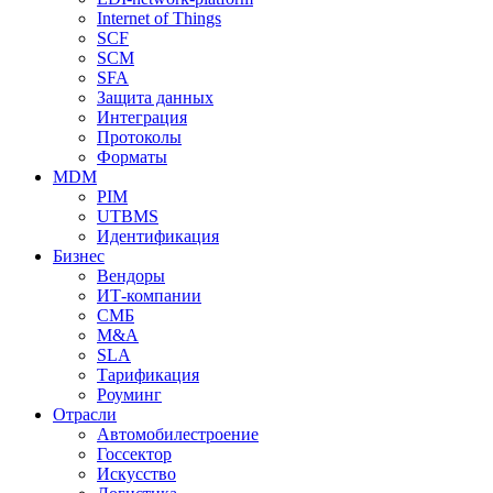
Internet of Things
SCF
SCM
SFA
Защита данных
Интеграция
Протоколы
Форматы
MDM
PIM
UTBMS
Идентификация
Бизнес
Вендоры
ИТ-компании
СМБ
M&A
SLA
Тарификация
Роуминг
Отрасли
Автомобилестроение
Госсектор
Искусство