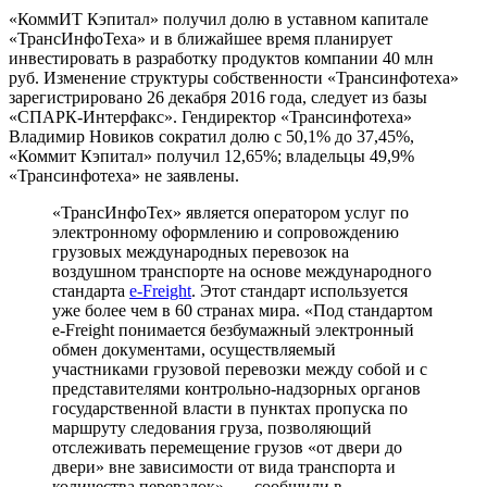
«КоммИТ Кэпитал» получил долю в уставном капитале
«ТрансИнфоТеха» и в ближайшее время планирует
инвестировать в разработку продуктов компании 40 млн
руб. Изменение структуры собственности «Трансинфотеха»
зарегистрировано 26 декабря 2016 года, следует из базы
«СПАРК-Интерфакс». Гендиректор «Трансинфотеха»
Владимир Новиков сократил долю с 50,1% до 37,45%,
«Коммит Кэпитал» получил 12,65%; владельцы 49,9%
«Трансинфотеха» не заявлены.
«ТрансИнфоТех» является оператором услуг по
электронному оформлению и сопровождению
грузовых международных перевозок на
воздушном транспорте на основе международного
стандарта
e-Freight
. Этот стандарт используется
уже более чем в 60 странах мира. «Под стандартом
e-Freight понимается безбумажный электронный
обмен документами, осуществляемый
участниками грузовой перевозки между собой и с
представителями контрольно-надзорных органов
государственной власти в пунктах пропуска по
маршруту следования груза, позволяющий
отслеживать перемещение грузов «от двери до
двери» вне зависимости от вида транспорта и
количества перевалок», — сообщили в