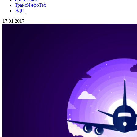
ТрансИнфоТех
ЭДО
17.01.2017