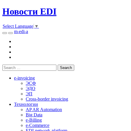
Новости EDI
Select Language
▼
m-edi-a
e-invoicing
ЭСФ
ЭДО
ЭП
Cross-border invoicing
Технологии
AP AR Automation
Big Data
e-Billing
e-Commerce
EDI-network-platform