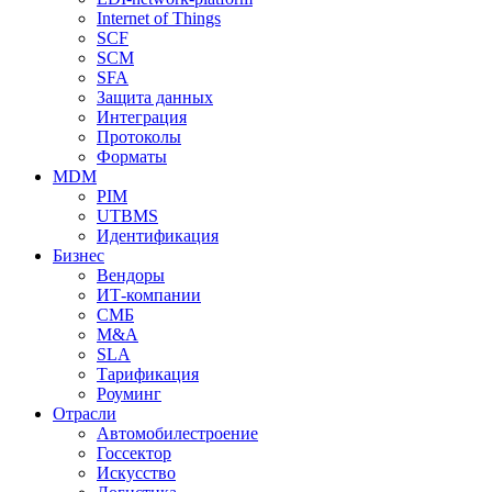
Internet of Things
SCF
SCM
SFA
Защита данных
Интеграция
Протоколы
Форматы
MDM
PIM
UTBMS
Идентификация
Бизнес
Вендоры
ИТ-компании
СМБ
M&A
SLA
Тарификация
Роуминг
Отрасли
Автомобилестроение
Госсектор
Искусство