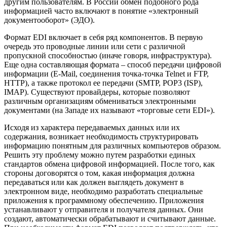
другим пользователям. В России обмен подобного рода
информацией часто включают в понятие «электронный
документооборот» (ЭДО).
Формат EDI включает в себя ряд компонентов. В первую
очередь это проводные линии или сети с различной
пропускной способностью (иначе говоря, инфраструктура).
Еще одна составляющая формата – способ передачи цифровой
информации (E-Mail, соединения точка-точка Telnet и FTP,
HTTP), а также протокол ее передачи (SMTP, POP3 (ISP),
IMAP). Существуют провайдеры, которые позволяют
различным организациям обмениваться электронными
документами (на Западе их называют «торговые сети EDI»).
Исходя из характера передаваемых данных или их
содержания, возникает необходимость структурировать
информацию понятным для различных компьютеров образом.
Решить эту проблему можно путем разработки единых
стандартов обмена цифровой информацией. После того, как
стороны договорятся о том, какая информация должна
передаваться или как должен выглядеть документ в
электронном виде, необходимо разработать специальные
приложения к программному обеспечению. Приложения
устанавливают у отправителя и получателя данных. Они
создают, автоматически обрабатывают и считывают данные.