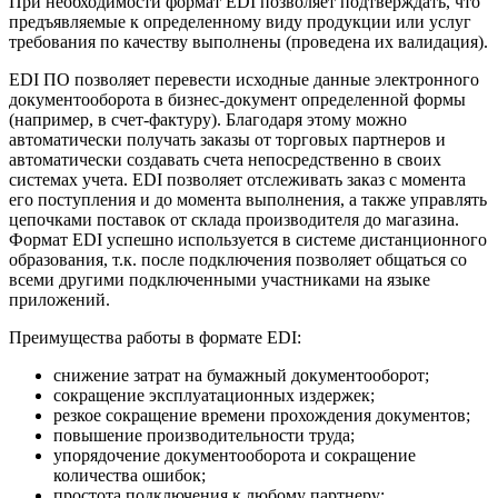
При необходимости формат EDI позволяет подтверждать, что
предъявляемые к определенному виду продукции или услуг
требования по качеству выполнены (проведена их валидация).
EDI ПО позволяет перевести исходные данные электронного
документооборота в бизнес-документ определенной формы
(например, в счет-фактуру). Благодаря этому можно
автоматически получать заказы от торговых партнеров и
автоматически создавать счета непосредственно в своих
системах учета. EDI позволяет отслеживать заказ с момента
его поступления и до момента выполнения, а также управлять
цепочками поставок от склада производителя до магазина.
Формат EDI успешно используется в системе дистанционного
образования, т.к. после подключения позволяет общаться со
всеми другими подключенными участниками на языке
приложений.
Преимущества работы в формате EDI:
снижение затрат на бумажный документооборот;
сокращение эксплуатационных издержек;
резкое сокращение времени прохождения документов;
повышение производительности труда;
упорядочение документооборота и сокращение
количества ошибок;
простота подключения к любому партнеру;