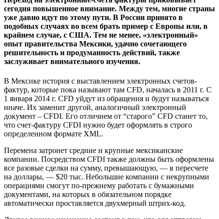
сегодня повышенное внимание. Между тем, многие страны
уже давно идут по этому пути. В России принято в
подобных случаях во всем брать пример с Европы или, в
крайнем случае, с США. Тем не менее, «электронный»
опыт правительства Мексики, удачно сочетающего
решительность и продуманность действий, также
заслуживает внимательного изучения.
В Мексике история с выставлением электронных счетов-
фактур, которые пока называют там CFD, началась в 2011 г. С
1 января 2014 г. CFD уйдут из обращения и будут называться
иначе. Их заменит другой, аналогичный электронный
документ – CFDI. Его отличием от “старого” CFD станет то,
что счет-фактуру CFDI нужно будет оформлять в строго
определенном формате XML.
Перемена затронет средние и крупные мексиканские
компании. Посредством CFDI также должны быть оформлены
все разовые сделки на сумму, превышающую, — в пересчете
на доллары, — $20 тыс. Небольшие компании с некрупными
операциями смогут по-прежнему работать с бумажными
документами, на которых в обязательном порядке
автоматически проставляется двухмерный штрих-код.