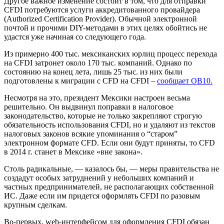
Другое важное изменение состоит в том, что для отправки
CFDI потребуются услуги аккредитованного провайдера
(Authorized Certification Provider). Обычной электронной
почтой и прочими DIY-методами в этих целях обойтись не
удастся уже начиная со следующего года.
Из примерно 400 тыс. мексиканских юрлиц процесс перехода
на CFDI затронет около 170 тыс. компаний. Однако по
состоянию на конец лета, лишь 25 тыс. из них были
подготовлены к миграции с CFD на CFDI –
сообщает OB10.
Несмотря на это, президент Мексики настроен весьма
решительно. Он выдвинул поправки в налоговое
законодательство, которые не только закрепляют строгую
обязательность использования CFDI, но и удаляют из текстов
налоговых законов всякие упоминания о “старом”
электронном формате CFD. Если они будут приняты, то CFD
в 2014 г. станет в Мексике «вне закона».
Столь радикальные, — казалось бы, — меры правительства не
создадут особых затруднений у небольших компаний и
частных предпринимателей, не располагающих собственной
ИС. Даже если им придется оформлять CFDI по разовым
крупным сделкам.
Во-первых, web-интерфейсом для оформления CFDI обязан