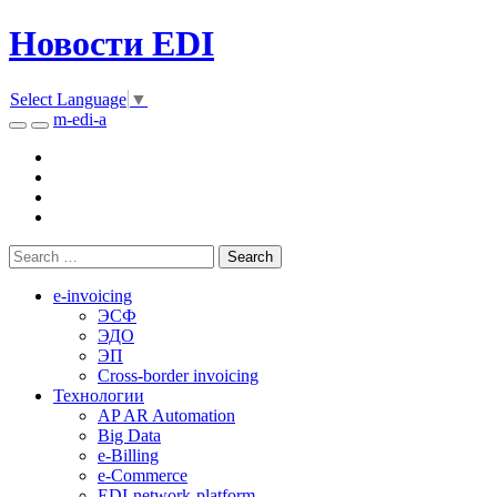
Новости EDI
Select Language
▼
m-edi-a
e-invoicing
ЭСФ
ЭДО
ЭП
Cross-border invoicing
Технологии
AP AR Automation
Big Data
e-Billing
e-Commerce
EDI-network-platform