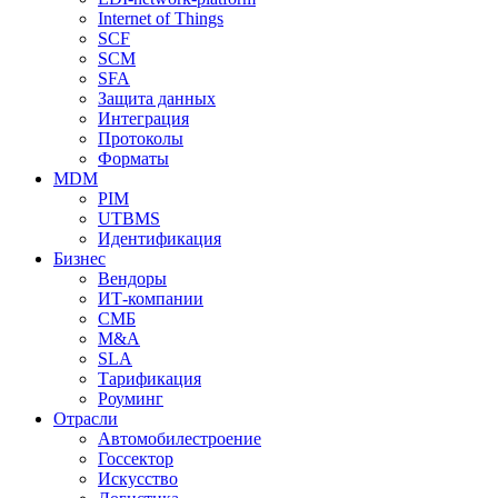
Internet of Things
SCF
SCM
SFA
Защита данных
Интеграция
Протоколы
Форматы
MDM
PIM
UTBMS
Идентификация
Бизнес
Вендоры
ИТ-компании
СМБ
M&A
SLA
Тарификация
Роуминг
Отрасли
Автомобилестроение
Госсектор
Искусство