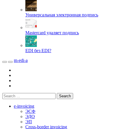
Универсальная электронная подпись
Mastercard удаляет подпись
EDI без EDI?
m-edi-a
e-invoicing
ЭСФ
ЭДО
ЭП
Cross-border invoicing