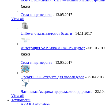
КОРУС Консалтинг СНГ — новый оператор фиска
Сила в партнерстве
- 13.05.2017
View all
Unilever отказывается от бумаги
- 14.11.2017
Интеграция SAP Ariba и СФЕРА Курьер
- 06.10.201
Сила в партнерстве
- 13.05.2017
OpenPEPPOL открыта для провайдеров
- 25.04.2017
Латинская Америка продолжает лидировать
- 22.10
View all
Технологии
AP AR Automation