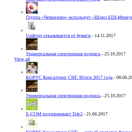
Группа «Черкизово» использует «Шлюз EDI-Меркур
Unilever отказывается от бумаги
- 14.11.2017
Универсальная электронная подпись
- 25.10.2017
View all
КОРУС Консалтинг СНГ. Итоги 2017 года
- 08.06.2
Универсальная электронная подпись
- 25.10.2017
E-COM поддерживает Tele2
- 21.06.2017