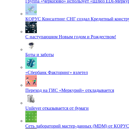
Группа «Черкизово» использует «Шлюз EDI-Меркур
КОРУС Консалтинг СНГ создал Кредитный констру
С наступающим Новым годом и Рождеством!
Боты и заботы
«Сбербанк Факторинг» взлетел
Переход на ГИС «Меркурий» откладывается
Unilever отказывается от бумаги
Сеть лабораторий мастер-данных (MDM) от КОРУ