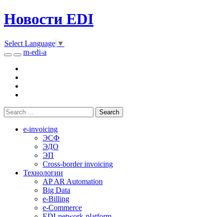
Новости EDI
Select Language
▼
m-edi-a
e-invoicing
ЭСФ
ЭДО
ЭП
Cross-border invoicing
Технологии
AP AR Automation
Big Data
e-Billing
e-Commerce
EDI-network-platform