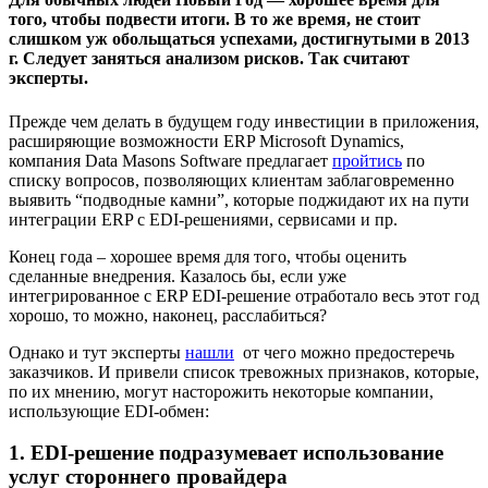
того, чтобы подвести итоги. В то же время, не стоит
слишком уж обольщаться успехами, достигнутыми в 2013
г. Следует заняться анализом рисков. Так считают
эксперты.
Прежде чем делать в будущем году инвестиции в приложения,
расширяющие возможности ERP Microsoft Dynamics,
компания Data Masons Software предлагает
пройтись
по
списку вопросов, позволяющих клиентам заблаговременно
выявить “подводные камни”, которые поджидают их на пути
интеграции ERP c EDI-решениями, сервисами и пр.
Конец года – хорошее время для того, чтобы оценить
сделанные внедрения. Казалось бы, если уже
интегрированное с ERP EDI-решение отработало весь этот год
хорошо, то можно, наконец, расслабиться?
Однако и тут эксперты
нашли
от чего можно предостеречь
заказчиков. И привели список тревожных признаков, которые,
по их мнению, могут насторожить некоторые компании,
использующие EDI-обмен:
1. EDI-решение подразумевает использование
услуг стороннего провайдера