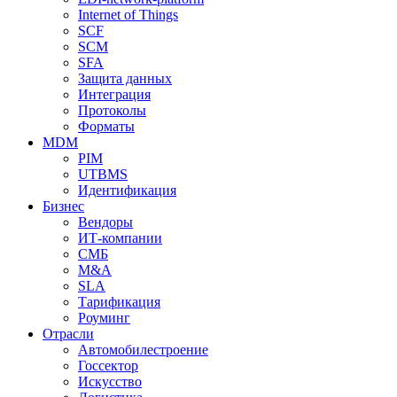
Internet of Things
SCF
SCM
SFA
Защита данных
Интеграция
Протоколы
Форматы
MDM
PIM
UTBMS
Идентификация
Бизнес
Вендоры
ИТ-компании
СМБ
M&A
SLA
Тарификация
Роуминг
Отрасли
Автомобилестроение
Госсектор
Искусство