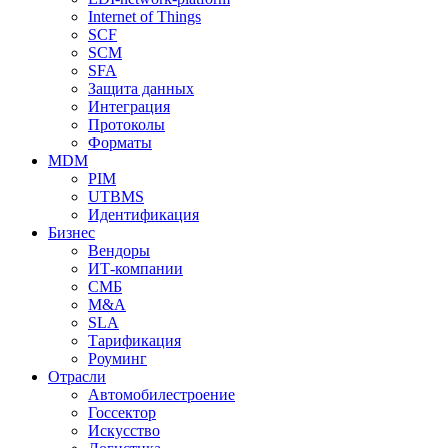
Internet of Things
SCF
SCM
SFA
Защита данных
Интеграция
Протоколы
Форматы
MDM
PIM
UTBMS
Идентификация
Бизнес
Вендоры
ИТ-компании
СМБ
M&A
SLA
Тарификация
Роуминг
Отрасли
Автомобилестроение
Госсектор
Искусство