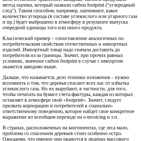
метод оценки, который назвали carbon footprint (“углеродный
след”). Таким способом, например, оценивают, какое
количество углерода (в составе углекислого или угарного газа
и пр.) будет выброшено в атмосферу в результате выпуска
очередной единицы того или иного продукта.
Классический пример – сопоставление аналогичных по
потребительским свойствам отечественных и импортных
изделий. Импортный товар надо сначала доставить до
потребителя из-за границы. Значит, при прочих равных
условиях, значение carbon footprint в случае с импортом
окажется заведомо выше.
Дальше, что называется, дело техники изложения – нужно
вспомнить о том, что деревья спасают всех нас от избытка
углекислого газа. Но их вырубают, в частности, для того,
чтобы печатать на бумаге счета-фактуры, каждая из которых
оставляет в атмосфере свой «footprint«. Значит, следует
призвать корпорации и потребителей к социально-
ответственному поведению, которое найдет свое конкретное
выражение во всеобщем переходе на e-invoicing и т.п.
В странах, расположенных на континентах, где леса мало,
проблема со спасением деревьев стоит особенно остро.
Ожидаемо, что именно они окажутся в лидерах массового