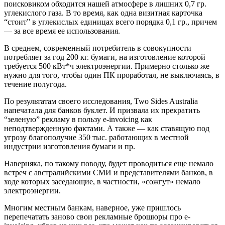
поисковиком обходится нашей атмосфере в лишних 0,7 гр.
углекислого газа. В то время, как одна визитная карточка
“стоит” в углекислых единицах всего порядка 0,1 гр., причем
— за все время ее использования.
В среднем, современный потребитель в совокупности
потребляет за год 200 кг. бумаги, на изготовление которой
требуется 500 кВт*ч электроэнергии. Примерно столько же
нужно для того, чтобы один ПК проработал, не выключаясь, в
течение полугода.
По результатам своего исследования, Two Sides Australia
напечатала для банков буклет. И призвала их прекратить
“зеленую” рекламу в пользу e-invoicing как
неподтвержденную фактами. А также — как ставящую под
угрозу благополучие 350 тыс. работающих в местной
индустрии изготовления бумаги и пр.
Наверняка, по такому поводу, будет проводиться еще немало
встреч с австралийскими СМИ и представителями банков, в
ходе которых заседающие, в частности, «сожгут» немало
электроэнергии.
Многим местным банкам, наверное, уже пришлось
перепечатать заново свои рекламные брошюры про e-