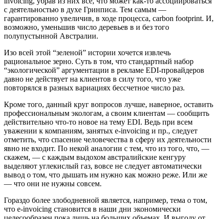
invoicing, убрав из них все, что может как-то ассоциироваться
с деятельностью в духе Гринписа. Тем самым —
гарантированно увеличив, в ходе процесса, carbon footprint. И,
возможно, уменьшив число деревьев в и без того
полупустынной Австралии.
Изо всей этой “зеленой” истории хочется извлечь
рациональное зерно. Суть в том, что стандартный набор
“экологической” аргументации в рекламе EDI-провайдеров
давно не действует на клиентов в силу того, что уже
повторялся в разных вариациях бессчетное число раз.
Кроме того, данный круг вопросов лучше, наверное, оставить
профессиональным экологам, а своим клиентам — сообщить
действительно что-то новое на тему EDI. Ведь при всем
уважении к компаниям, занятых e-invoicing и пр., следует
отметить, что спасение человечества в сферу их деятельности
явно не входит. По некой аналогии с тем, что из того, что, —
скажем, — с каждым выдохом австралийские кенгуру
выделяют углекислый газ, вовсе не следует автоматически
вывод о том, что дышать им нужно как можно реже. Или же
— что они не нужны совсем.
Гораздо более злободневной является, например, тема о том,
что e-invoicing становится в наши дни экономически
целесообразен пока лишь на больших объемах. И выгоду от