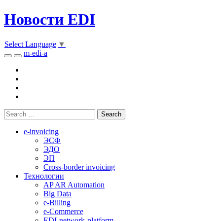
Новости EDI
Select Language
▼
m-edi-a
e-invoicing
ЭСФ
ЭДО
ЭП
Cross-border invoicing
Технологии
AP AR Automation
Big Data
e-Billing
e-Commerce
EDI-network-platform