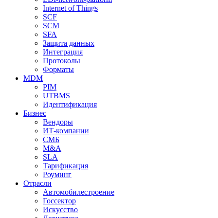
Internet of Things
SCF
SCM
SFA
Защита данных
Интеграция
Протоколы
Форматы
MDM
PIM
UTBMS
Идентификация
Бизнес
Вендоры
ИТ-компании
СМБ
M&A
SLA
Тарификация
Роуминг
Отрасли
Автомобилестроение
Госсектор
Искусство