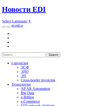
Новости EDI
Select Language
▼
m-edi-a
e-invoicing
ЭСФ
ЭДО
ЭП
Cross-border invoicing
Технологии
AP AR Automation
Big Data
e-Billing
e-Commerce
EDI-network-platform