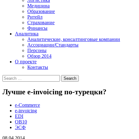
Логистика
Медицина
Образование
Ритейл
Страхование
Финансы
Аналитика
Аналитические, консалтинговые компании
Ассоциации/Стандарты
Персоны
Обзор 2014
О проекте
Контакты
Лучше e-invoicing по-турецки?
e-Commerce
e-invoicing
EDI
OB10
ЭСФ
08.04.2014