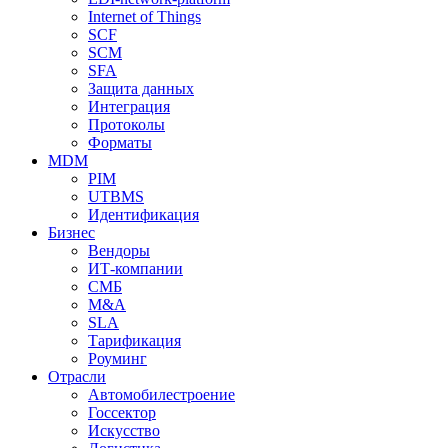
Internet of Things
SCF
SCM
SFA
Защита данных
Интеграция
Протоколы
Форматы
MDM
PIM
UTBMS
Идентификация
Бизнес
Вендоры
ИТ-компании
СМБ
M&A
SLA
Тарификация
Роуминг
Отрасли
Автомобилестроение
Госсектор
Искусство