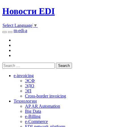
Новости EDI
Select Language
▼
m-edi-a
e-invoicing
ЭСФ
ЭДО
ЭП
Cross-border invoicing
Технологии
AP AR Automation
Big Data
e-Billing
e-Commerce
EDI-network-platform