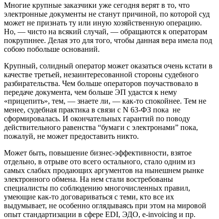
Многие крупные заказчики уже сегодня верят в то, что
электронные документы не станут причиной, по которой суд
может не признать ту или иную хозяйственную операцию.
Но, — чисто на всякий случай, — обращаются к операторам
покрупннее. Делая это для того, чтобы данная вера имела под
собою побольше оснований.
Крупный, солидный оператор может оказаться очень кстати в
качестве третьей, незаинтересованной стороны судебного
разбирательства. Чем больше операторов поучаствовало в
передаче документа, чем больше ЭП удастся к нему
«прицепить», тем, — знаете ли, — как-то спокойнее. Тем не
менее, судебная практика в связи с N 63-ФЗ пока не
сформировалась. И окончательных гарантий по поводу
действительного равенства “бумаги с электронами” пока,
пожалуй, не может предоставить никто.
Может быть, повышение бизнес-эффективности, взятое
отдельно, в отрыве ото всего остального, стало одним из
самых слабых продающих аргументов на нынешнем рынке
электронного обмена. На нем стали востребованы
специалисты по соблюдению многочисленных правил,
умеющие как-то договариваться с теми, кто все их
выдумывает, не особенно оглядываясь при этом на мировой
опыт стандартизации в сфере EDI, ЭДО, e-invoicing и пр.