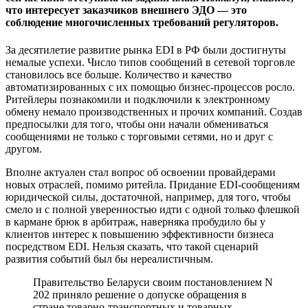
что интересует заказчиков внешнего ЭДО — это
соблюдение многочисленных требований регуляторов.
За десятилетие развитие рынка EDI в РФ были достигнуты
немалые успехи. Число типов сообщений в сетевой торговле
становилось все больше. Количество и качество
автоматизированных с их помощью бизнес-процессов росло.
Ритейлеры познакомили и подключили к электронному
обмену немало производственных и прочих компаний. Создав
предпосылки для того, чтобы они начали обмениваться
сообщениями не только с торговыми сетями, но и друг с
другом.
Вполне актуален стал вопрос об освоении провайдерами
новых отраслей, помимо ритейла. Придание EDI-сообщениям
юридической силы, достаточной, например, для того, чтобы
смело и с полной уверенностью идти с одной только флешкой
в кармане брюк в арбитраж, наверняка пробудило бы у
клиентов интерес к повышению эффективности бизнеса
посредством EDI. Нельзя сказать, что такой сценарий
развития событий был бы нереалистичным.
Правительство Беларуси своим постановлением N
202 приняло решение о допуске обращения в
стране товарно-транспортных и товарных