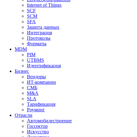
Internet of Things
SCF
SCM
SFA
Защита данных
Интеграция
Протоколы
Форматы
MDM
PIM
UTBMS
Идентификация
Бизнес
Вендоры
ИТ-компании
СМБ
M&A
SLA
Тарификация
Роуминг
Отрасли
Автомобилестроение
Госсектор
Искусство