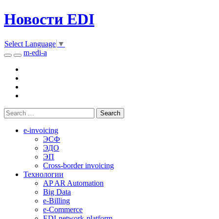
Новости EDI
Select Language
▼
m-edi-a
e-invoicing
ЭСФ
ЭДО
ЭП
Cross-border invoicing
Технологии
AP AR Automation
Big Data
e-Billing
e-Commerce
EDI-network-platform