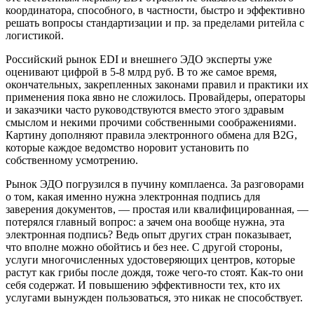
координатора, способного, в частности, быстро и эффективно
решать вопросы стандартизации и пр. за пределами ритейла с
логистикой.
Российский рынок EDI и внешнего ЭДО эксперты уже
оценивают цифрой в 5-8 млрд руб. В то же самое время,
окончательных, закрепленных законами правил и практики их
применения пока явно не сложилось. Провайдеры, операторы
и заказчики часто руководствуются вместо этого здравым
смыслом и некими прочими собственными соображениями.
Картину дополняют правила электронного обмена для B2G,
которые каждое ведомство норовит установить по
собственному усмотрению.
Рынок ЭДО погрузился в пучину комплаенса. За разговорами
о том, какая именно нужна электронная подпись для
заверения документов, — простая или квалифицированная, —
потерялся главный вопрос: а зачем она вообще нужна, эта
электронная подпись? Ведь опыт других стран показывает,
что вполне можно обойтись и без нее. С другой стороны,
услуги многочисленных удостоверяющих центров, которые
растут как грибы после дождя, тоже чего-то стоят. Как-то они
себя содержат. И повышению эффективности тех, кто их
услугами вынужден пользоваться, это никак не способствует.