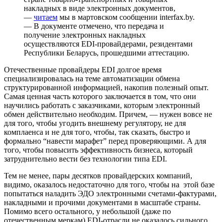
накладных в виде электронных документов,
—
читаем
мы в мартовском сообщении interfax.by.
— В документе отмечено, что передача и
получение электронных накладных
осуществляются EDI-провайдерами, резидентами
Республики Беларусь, прошедшими аттестацию.
Отечественные провайдеры EDI долгое время
специализировалась на теме автоматизации обмена
структурированной информацией, накопив полезный опыт.
Самая ценная часть которого заключается в том, что они
научились работать с заказчиками, которым электронный
обмен действительно необходим. Причем, — нужен вовсе не
для того, чтобы угодить внешнему регулятору, не для
комплаенса и не для того, чтобы, так сказать, быстро и
формально “навести марафет” перед проверяющими. А для
того, чтобы повысить эффективность бизнеса, который
затруднительно вести без технологии типа EDI.
Тем не менее, пары десятков провайдерских компаний,
видимо, оказалось недостаточно для того, чтобы на этой базе
попытаться наладить ЭДО электронными счетами-фактурами,
накладными и прочими документами в масштабе страны.
Помимо всего остального, у небольшой (даже по
отечественным меркам) EDI-отрасли не оказалось сильного