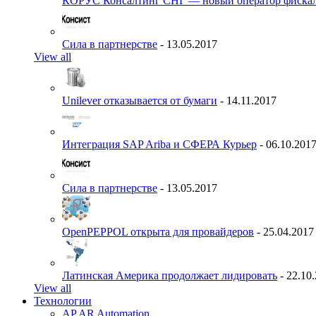
КОРУС Консалтинг СНГ — новый оператор фиска
Сила в партнерстве
- 13.05.2017
View all
Unilever отказывается от бумаги
- 14.11.2017
Интеграция SAP Ariba и СФЕРА Курьер
- 06.10.201
Сила в партнерстве
- 13.05.2017
OpenPEPPOL открыта для провайдеров
- 25.04.2017
Латинская Америка продолжает лидировать
- 22.10
View all
Технологии
AP AR Automation