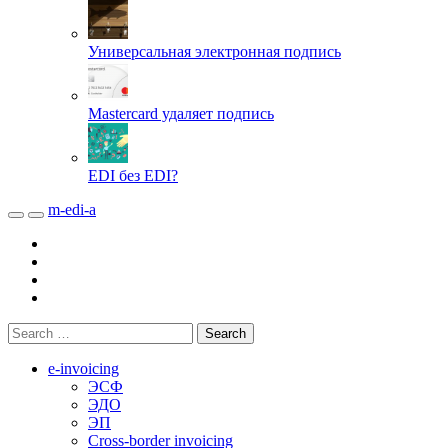
Универсальная электронная подпись
Mastercard удаляет подпись
EDI без EDI?
m-edi-a
e-invoicing
ЭСФ
ЭДО
ЭП
Cross-border invoicing