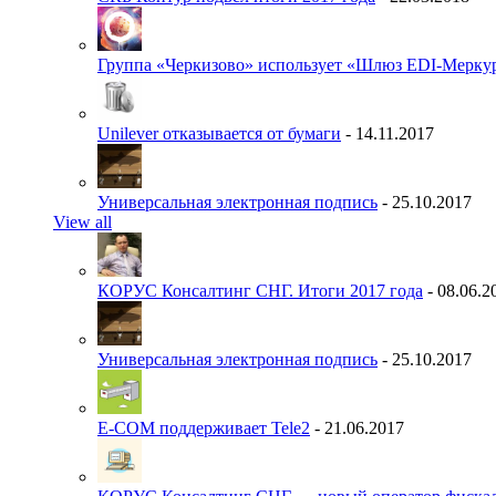
Группа «Черкизово» использует «Шлюз EDI-Меркур
Unilever отказывается от бумаги
- 14.11.2017
Универсальная электронная подпись
- 25.10.2017
View all
КОРУС Консалтинг СНГ. Итоги 2017 года
- 08.06.2
Универсальная электронная подпись
- 25.10.2017
E-COM поддерживает Tele2
- 21.06.2017