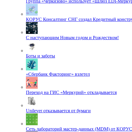
Группа «Черкизово» использует «Шлюз EDI-Меркур
КОРУС Консалтинг СНГ создал Кредитный констру
С наступающим Новым годом и Рождеством!
Боты и заботы
«Сбербанк Факторинг» взлетел
Переход на ГИС «Меркурий» откладывается
Unilever отказывается от бумаги
Сеть лабораторий мастер-данных (MDM) от КОРУ