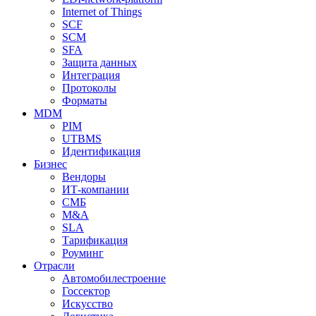
Internet of Things
SCF
SCM
SFA
Защита данных
Интеграция
Протоколы
Форматы
MDM
PIM
UTBMS
Идентификация
Бизнес
Вендоры
ИТ-компании
СМБ
M&A
SLA
Тарификация
Роуминг
Отрасли
Автомобилестроение
Госсектор
Искусство