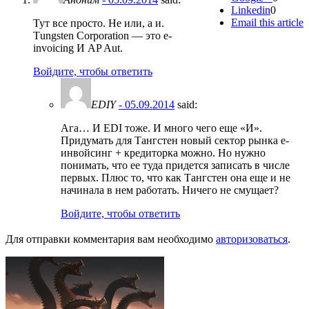
Linkedin
0
Email this article
Тут все просто. Не или, а и.
Тungsten Corporation — это e-
invoicing И AP Aut.
Войдите, чтобы ответить
EDIY
- 05.09.2014
said:
Ага… И EDI тоже. И много чего еще «И».
Придумать для Тангстен новый сектор рынка е-
инвойсинг + кредиторка можно. Но нужно
понимать, что ее туда придется записать в числе
первых. Плюс то, что как Тангстен она еще и не
начинала в нем работать. Ничего не смущает?
Войдите, чтобы ответить
Для отправки комментария вам необходимо
авторизоваться
.