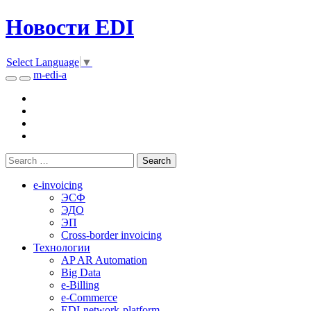
Новости EDI
Select Language
▼
m-edi-a
e-invoicing
ЭСФ
ЭДО
ЭП
Cross-border invoicing
Технологии
AP AR Automation
Big Data
e-Billing
e-Commerce
EDI-network-platform