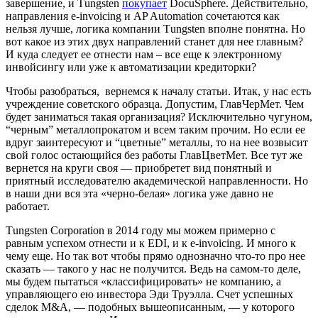
завершение, и Тungsten
покупает
DocuSphere. Действительно,
направления e-invoicing и AP Automation сочетаются как
нельзя лучше, логика компании Тungsten вполне понятна. Но
вот какое из этих двух направлений станет для нее главным?
И куда следует ее отнести нам – все еще к электронному
инвойсингу или уже к автоматизации кредиторки?
Чтобы разобраться, вернемся к началу статьи. Итак, у нас есть
учреждение советского образца. Допустим, ГлавЧерМет. Чем
будет заниматься такая организация? Исключительно чугуном,
“черным” металлопрокатом и всем таким прочим. Но если ее
вдруг заинтересуют и “цветные” металлы, то на нее возвысит
свой голос остающийся без работы ГлавЦветМет. Все тут же
вернется на круги своя — приобретет вид понятный и
приятный исследователю академической направленности. Но
в наши дни вся эта «черно-белая» логика уже давно не
работает.
Тungsten Corporation в 2014 году мы можем примерно с
равным успехом отнести и к EDI, и к e-invoicing. И много к
чему еще. Но так вот чтобы прямо однозначно что-то про нее
сказать — такого у нас не получится. Ведь на самом-то деле,
мы будем пытаться «классифицировать» не компанию, а
управляющего ею инвестора Эди Труэлла. Счет успешных
сделок M&A, — подобных вышеописанным, — у которого