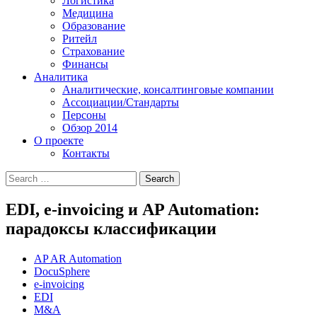
Логистика
Медицина
Образование
Ритейл
Страхование
Финансы
Аналитика
Аналитические, консалтинговые компании
Ассоциации/Стандарты
Персоны
Обзор 2014
О проекте
Контакты
EDI, e-invoicing и AP Automation:
парадоксы классификации
AP AR Automation
DocuSphere
e-invoicing
EDI
M&A