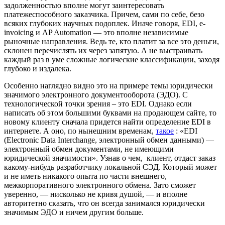
задолженностью вполне могут заинтересовать
платежеспособного заказчика. Причем, сами по себе, безо
всяких глубоких научных подоплек. Иначе говоря, EDI, e-
invoicing и AP Automation — это вполне независимые
рыночные направления. Ведь те, кто платит за все это деньги,
склонен перечислять их через запятую. А не выстраивать
каждый раз в уме сложные логические классификации, заходя
глубоко и издалека.
Особенно наглядно видно это на примере темы юридически
значимого электронного документооборота (ЭДО). С
технологической точки зрения – это EDI. Однако если
написать об этом большими буквами на продающем сайте, то
новому клиенту сначала придется найти определение EDI в
интернете. А оно, по нынешним временам,
такое
: «EDI
(Electronic Data Interchange, электронный обмен данными) —
электронный обмен документами, не имеющими
юридической значимости». Узнав о чем, клиент, отдаст заказ
какому-нибудь разработчику локальной СЭД. Который может
и не иметь никакого опыта по части внешнего,
межкорпоративного электронного обмена. Зато сможет
уверенно, — нисколько не кривя душой, — и вполне
авторитетно сказать, что он всегда занимался юридически
значимым ЭДО и ничем другим больше.