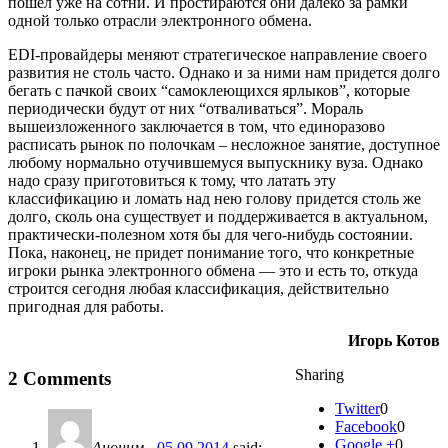
пошел уже на сотни. И простираются они далеко за рамки
одной только отрасли электронного обмена.
EDI-провайдеры меняют стратегическое направление своего
развития не столь часто. Однако и за ними нам придется долго
бегать с пачкой своих “самоклеющихся ярлыков”, которые
периодически будут от них “отваливаться”. Мораль
вышеизложенного заключается в том, что единоразово
расписать рынок по полочкам – несложное занятие, доступное
любому нормально отучившемуся выпускнику вуза. Однако
надо сразу приготовиться к тому, что латать эту
классификацию и ломать над нею голову придется столь же
долго, сколь она существует и поддерживается в актуальном,
практически-полезном хотя бы для чего-нибудь состоянии.
Пока, наконец, не придет понимание того, что конкретные
игроки рынка электронного обмена — это и есть то, откуда
строится сегодня любая классификация, действительно
пригодная для работы.
Игорь Котов
Sharing
2 Comments
Twitter
0
Facebook
0
Google +
0
Аноним
- 05.09.2014
said: