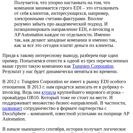
Получается, что упорно настаивать на том, что
компания занимается строго EDI – это отталкивать
от себя клиентов, интересующихся, например,
электронными счетами-фактурами. Вполне
разумно забыть про академический подход. И
позиционировать направление EDI, e-invoicing и
AP Automation каждое по отдельности. Именно
так, как делают западные компании и именно так,
как за все это сегодня платят деньги их клиенты.
Придя к такому интересному выводу, разберем еще один
пример. Попытаемся отнести к одной из трех перечисленных
выше групп такую компанию как
Тungsten Corporation
.
Результат у нас будет динамически меняться во времени.
В 2012 г. Тungsten Corporation не имеет к рынку EDI особого
отношения. В 2013 г. нам придется записать ее в рубрику e-
invoicing. Ведь она
купила
крупнейшего мирового игрока –
провайдера OB10. Который тоже не стоит на месте. И
поддерживает множество бизнес-направлений. В частности,
развивает
сотрудничество в формате партнерства с
DocuSphere – компанией, известной успехами на поприще AP
Automation.
В начале нынешнего сентября, история получает логическое