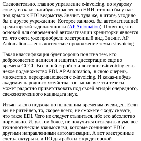
Следовательно, главное управление e-invoicing, по мудрому
совету из какого-нибудь отраслевого НИИ, отошло бы у нас
под крыло к EDI-ведомству. Значит, туда же, в итоге, угодило
бы и другое учреждение. Которое занялось бы автоматизацией
кредиторской задолженности (
AP Automation
). Понятно, что
основой для современной автоматизации кредиторки является
то, что счета уже приобрели электронный вид. Значит, AP
Automation — есть логическое продолжение темы e-invoicing.
Такая классификация будет хорошо понятна тем, кто
добросовестно написал и защитил диссертацию еще во
времена СССР. Все в ней стройно и логично: e-invoicing есть
некое подмножество EDI. AP Automation, в свою очередь, —
множество, перекрывающееся с e-invoicing. И какая-нибудь
академия народного хозяйства, заслышав все эти тезисы,
может радостно приветствовать под своей эгидой очередного,
свежеиспеченного кандидата наук.
Изъян такого подхода по нынешним временам очевиден. Если
вы не ритейлер, то, скорее всего, не сможете с ходу сказать,
что такое EDI. Чего не следует стыдиться, ибо это абсолютно
нормально. И, уж тем более, не получится отследить в уме все
технологические взаимосвязи, которые соединяют EDI с
другими направлениями автоматизации. А вот электронные
счета-фактуры или ПО для работы с кредиторской