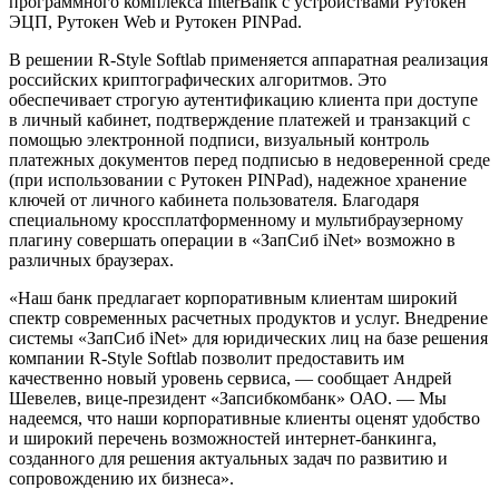
программного комплекса InterBank с устройствами Рутокен
ЭЦП, Рутокен Web и Рутокен PINPad.
В решении R-Style Softlab применяется аппаратная реализация
российских криптографических алгоритмов. Это
обеспечивает строгую аутентификацию клиента при доступе
в личный кабинет, подтверждение платежей и транзакций с
помощью электронной подписи, визуальный контроль
платежных документов перед подписью в недоверенной среде
(при использовании с Рутокен PINPad), надежное хранение
ключей от личного кабинета пользователя. Благодаря
специальному кроссплатформенному и мультибраузерному
плагину совершать операции в «ЗапСиб iNet» возможно в
различных браузерах.
«Наш банк предлагает корпоративным клиентам широкий
спектр современных расчетных продуктов и услуг. Внедрение
системы «ЗапСиб iNet» для юридических лиц на базе решения
компании R-Style Softlab позволит предоставить им
качественно новый уровень сервиса, — сообщает Андрей
Шевелев, вице-президент «Запсибкомбанк» ОАО. — Мы
надеемся, что наши корпоративные клиенты оценят удобство
и широкий перечень возможностей интернет-банкинга,
созданного для решения актуальных задач по развитию и
сопровождению их бизнеса».