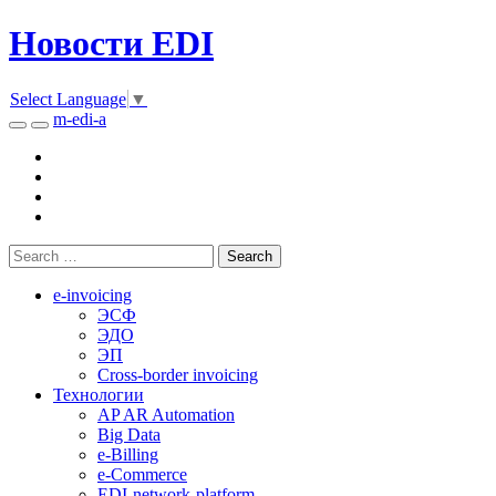
Новости EDI
Select Language
▼
m-edi-a
e-invoicing
ЭСФ
ЭДО
ЭП
Cross-border invoicing
Технологии
AP AR Automation
Big Data
e-Billing
e-Commerce
EDI-network-platform