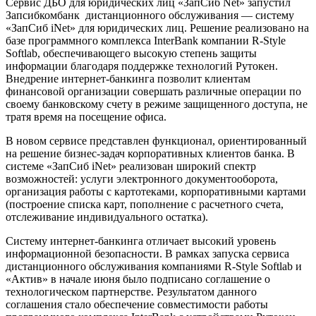
Сервис ДБО для юридических лиц «ЗапСиб Net» запустил
Запсибкомбанк дистанционного обслуживания — систему
«ЗапСиб iNet» для юридических лиц. Решение реализовано на
базе программного комплекса InterBank компании R-Style
Softlab, обеспечивающего высокую степень защиты
информации благодаря поддержке технологий Рутокен.
Внедрение интернет-банкинга позволит клиентам
финансовой организации совершать различные операции по
своему банковскому счету в режиме защищенного доступа, не
тратя время на посещение офиса.
В новом сервисе представлен функционал, ориентированный
на решение бизнес-задач корпоративных клиентов банка. В
системе «ЗапСиб iNet» реализован широкий спектр
возможностей: услуги электронного документооборота,
организация работы с картотеками, корпоративными картами
(построение списка карт, пополнение с расчетного счета,
отслеживание индивидуального остатка).
Систему интернет-банкинга отличает высокий уровень
информационной безопасности. В рамках запуска сервиса
дистанционного обслуживания компаниями R-Style Softlab и
«Актив» в начале июня было подписано соглашение о
технологическом партнерстве. Результатом данного
соглашения стало обеспечение совместимости работы