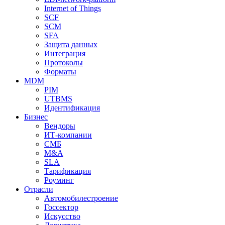
Internet of Things
SCF
SCM
SFA
Защита данных
Интеграция
Протоколы
Форматы
MDM
PIM
UTBMS
Идентификация
Бизнес
Вендоры
ИТ-компании
СМБ
M&A
SLA
Тарификация
Роуминг
Отрасли
Автомобилестроение
Госсектор
Искусство