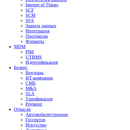
Internet of Things
SCF
SCM
SFA
Защита данных
Интеграция
Протоколы
Форматы
MDM
PIM
UTBMS
Идентификация
Бизнес
Вендоры
ИТ-компании
СМБ
M&A
SLA
Тарификация
Роуминг
Отрасли
Автомобилестроение
Госсектор
Искусство