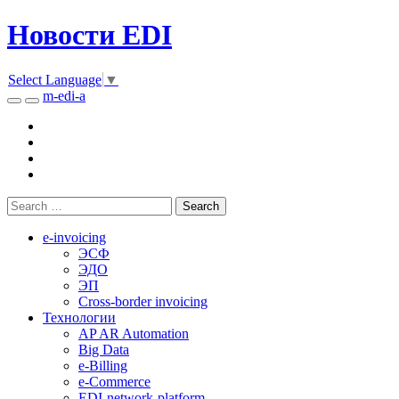
Новости EDI
Select Language
▼
m-edi-a
e-invoicing
ЭСФ
ЭДО
ЭП
Cross-border invoicing
Технологии
AP AR Automation
Big Data
e-Billing
e-Commerce
EDI-network-platform