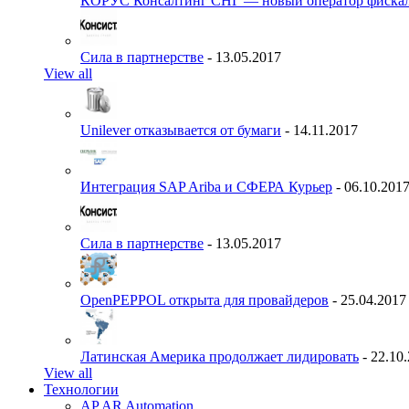
КОРУС Консалтинг СНГ — новый оператор фиска
Сила в партнерстве
- 13.05.2017
View all
Unilever отказывается от бумаги
- 14.11.2017
Интеграция SAP Ariba и СФЕРА Курьер
- 06.10.201
Сила в партнерстве
- 13.05.2017
OpenPEPPOL открыта для провайдеров
- 25.04.2017
Латинская Америка продолжает лидировать
- 22.10
View all
Технологии
AP AR Automation