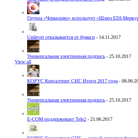
Группа «Черкизово» использует «Шлюз EDI-Меркур
Unilever отказывается от бумаги
- 14.11.2017
Универсальная электронная подпись
- 25.10.2017
View all
КОРУС Консалтинг СНГ. Итоги 2017 года
- 08.06.2
Универсальная электронная подпись
- 25.10.2017
E-COM поддерживает Tele2
- 21.06.2017