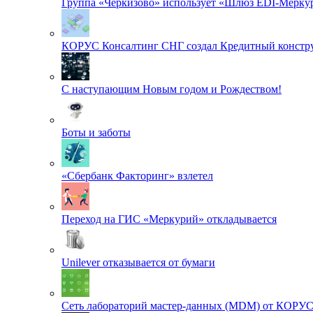
Группа «Черкизово» использует «Шлюз EDI-Меркур
КОРУС Консалтинг СНГ создал Кредитный констру
С наступающим Новым годом и Рождеством!
Боты и заботы
«Сбербанк Факторинг» взлетел
Переход на ГИС «Меркурий» откладывается
Unilever отказывается от бумаги
Сеть лабораторий мастер-данных (MDM) от КОРУ