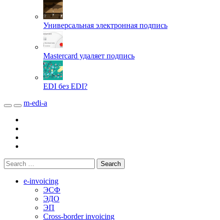
Универсальная электронная подпись
Mastercard удаляет подпись
EDI без EDI?
m-edi-a
e-invoicing
ЭСФ
ЭДО
ЭП
Cross-border invoicing