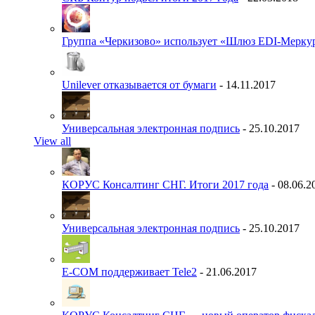
Группа «Черкизово» использует «Шлюз EDI-Меркур
Unilever отказывается от бумаги
- 14.11.2017
Универсальная электронная подпись
- 25.10.2017
View all
КОРУС Консалтинг СНГ. Итоги 2017 года
- 08.06.2
Универсальная электронная подпись
- 25.10.2017
E-COM поддерживает Tele2
- 21.06.2017