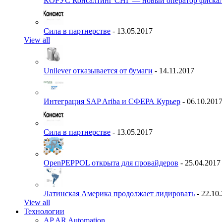
КОРУС Консалтинг СНГ — новый оператор фиска
Сила в партнерстве
- 13.05.2017
View all
Unilever отказывается от бумаги
- 14.11.2017
Интеграция SAP Ariba и СФЕРА Курьер
- 06.10.201
Сила в партнерстве
- 13.05.2017
OpenPEPPOL открыта для провайдеров
- 25.04.2017
Латинская Америка продолжает лидировать
- 22.10
View all
Технологии
AP AR Automation