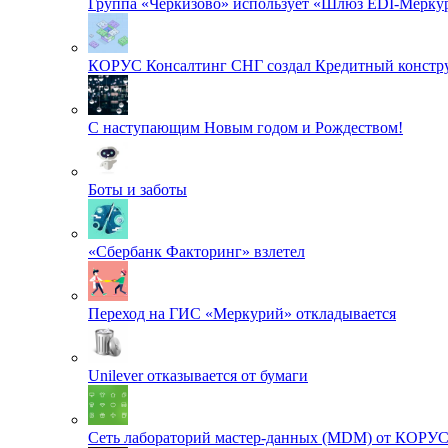
Группа «Черкизово» использует «Шлюз EDI-Меркур
КОРУС Консалтинг СНГ создал Кредитный констру
С наступающим Новым годом и Рождеством!
Боты и заботы
«Сбербанк Факторинг» взлетел
Переход на ГИС «Меркурий» откладывается
Unilever отказывается от бумаги
Сеть лабораторий мастер-данных (MDM) от КОРУ