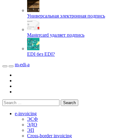
Универсальная электронная подпись
Mastercard удаляет подпись
EDI без EDI?
m-edi-a
e-invoicing
ЭСФ
ЭДО
ЭП
Cross-border invoicing