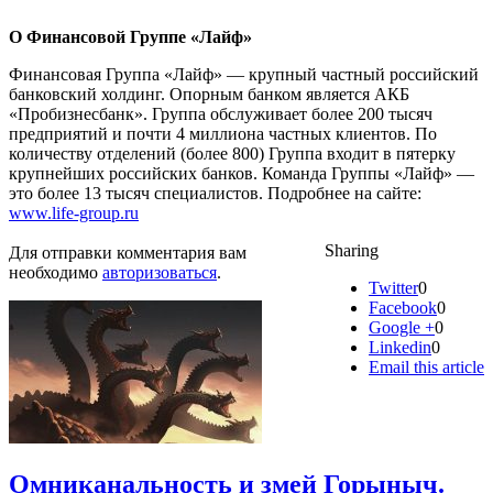
О
Финансовой Группе «Лайф»
Финансовая Группа «Лайф» — крупный частный российский
банковский холдинг. Опорным банком является АКБ
«Пробизнесбанк». Группа обслуживает более 200 тысяч
предприятий и почти 4 миллиона частных клиентов. По
количеству отделений (более 800) Группа входит в пятерку
крупнейших российских банков. Команда Группы «Лайф» —
это более 13 тысяч специалистов. Подробнее на сайте:
www.life-group.ru
Sharing
Для отправки комментария вам
необходимо
авторизоваться
.
Twitter
0
Facebook
0
Google +
0
Linkedin
0
Email this article
Омниканальность и змей Горыныч.