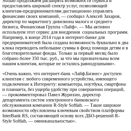
Softlab продолжаем расширять возможности сервиса и
предоставлять широкий спектр услуг, позволяющий
клиентам-предпринимателям дистанционно управлять
финансами своих компаний, — сообщил Алексей Захаров,
директор по маркетингу дивизиона малого и среднего
бизнеса, Финансовая Группа «Лайф». — Мы активно
используем этот сервис для внедрения социальных программ.
Например, в конце 2014 года в интернет-банке для
предпринимателей была создана возможность буквально в два
клика переводить небольшие суммы в фонд помощи детям и в
благотворительные фонды. Только за первый месяц было
собрано более 350 тыс. руб., за что мы признательны всем
нашим клиентам, которые не остались равнодушными».
«Очень важно, что интернет-банк «Лайф.Бизнес» доступен
клиентам с любого современного устройства, имеющего
подключение к Интернету: компьютера, ноутбука, смартфона
и планшета, без ущерба удобству при совершении операций,
— прокомментировал Павел Журихин, директор
департамента систем электронного банковского
обслуживания компании R-Style Softlab
.
— Такие широкие
возможности обусловлены ключевым свойством платформы
InterBank RS, составляющей основу всех ДБО-решений R-
Style Softlab, — омниканальностью».