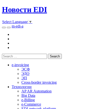
Новости EDI
Select Language
▼
m-edi-a
e-invoicing
ЭСФ
ЭДО
ЭП
Cross-border invoicing
Технологии
AP AR Automation
Big Data
e-Billing
e-Commerce
EDI-network-platform