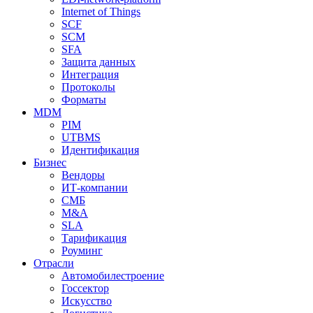
Internet of Things
SCF
SCM
SFA
Защита данных
Интеграция
Протоколы
Форматы
MDM
PIM
UTBMS
Идентификация
Бизнес
Вендоры
ИТ-компании
СМБ
M&A
SLA
Тарификация
Роуминг
Отрасли
Автомобилестроение
Госсектор
Искусство