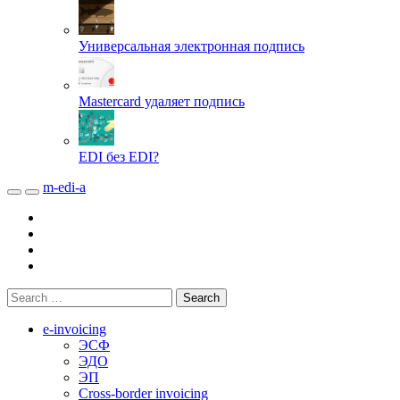
Универсальная электронная подпись
Mastercard удаляет подпись
EDI без EDI?
m-edi-a
e-invoicing
ЭСФ
ЭДО
ЭП
Cross-border invoicing