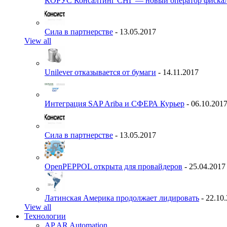
КОРУС Консалтинг СНГ — новый оператор фиска
Сила в партнерстве
- 13.05.2017
View all
Unilever отказывается от бумаги
- 14.11.2017
Интеграция SAP Ariba и СФЕРА Курьер
- 06.10.201
Сила в партнерстве
- 13.05.2017
OpenPEPPOL открыта для провайдеров
- 25.04.2017
Латинская Америка продолжает лидировать
- 22.10
View all
Технологии
AP AR Automation