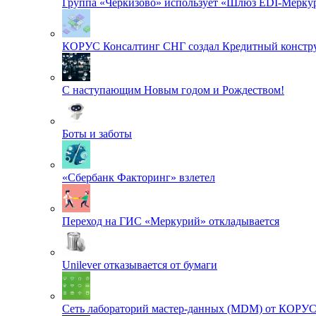
Группа «Черкизово» использует «Шлюз EDI-Меркур
КОРУС Консалтинг СНГ создал Кредитный констру
С наступающим Новым годом и Рождеством!
Боты и заботы
«Сбербанк Факторинг» взлетел
Переход на ГИС «Меркурий» откладывается
Unilever отказывается от бумаги
Сеть лабораторий мастер-данных (MDM) от КОРУ