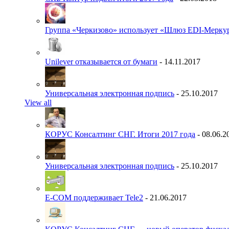
Группа «Черкизово» использует «Шлюз EDI-Меркур
Unilever отказывается от бумаги
- 14.11.2017
Универсальная электронная подпись
- 25.10.2017
View all
КОРУС Консалтинг СНГ. Итоги 2017 года
- 08.06.2
Универсальная электронная подпись
- 25.10.2017
E-COM поддерживает Tele2
- 21.06.2017