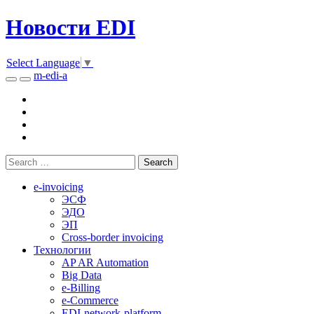
Новости EDI
Select Language
▼
m-edi-a
e-invoicing
ЭСФ
ЭДО
ЭП
Cross-border invoicing
Технологии
AP AR Automation
Big Data
e-Billing
e-Commerce
EDI-network-platform