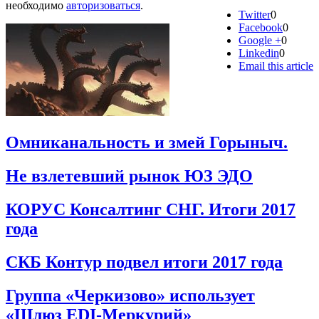
необходимо
авторизоваться
.
Twitter
0
Facebook
0
Google +
0
Linkedin
0
Email this article
Омниканальность и змей Горыныч.
Не взлетевший рынок ЮЗ ЭДО
КОРУС Консалтинг СНГ. Итоги 2017
года
СКБ Контур подвел итоги 2017 года
Группа «Черкизово» использует
«Шлюз EDI-Меркурий»