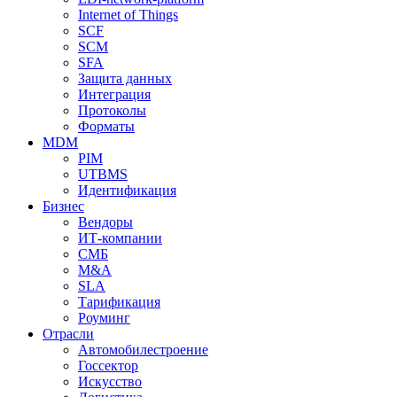
Internet of Things
SCF
SCM
SFA
Защита данных
Интеграция
Протоколы
Форматы
MDM
PIM
UTBMS
Идентификация
Бизнес
Вендоры
ИТ-компании
СМБ
M&A
SLA
Тарификация
Роуминг
Отрасли
Автомобилестроение
Госсектор
Искусство