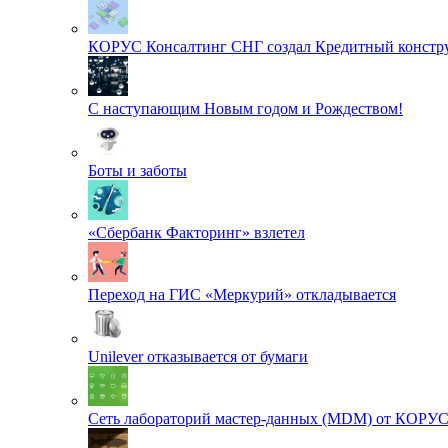
КОРУС Консалтинг СНГ создал Кредитный констру
С наступающим Новым годом и Рождеством!
Боты и заботы
«Сбербанк Факторинг» взлетел
Переход на ГИС «Меркурий» откладывается
Unilever отказывается от бумаги
Сеть лабораторий мастер-данных (MDM) от КОРУ