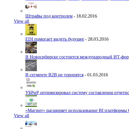
Штрафы под контролем
- 18.02.2016
View all
EDI помогает видеть будущее
- 28.03.2016
В Новосибирске состоится международный ИТ-фо
В сегменте B2B не торопятся
- 01.03.2016
УБРиР оптимизировал систему составления отчетн
«Магнит» расширяет использование BI платформы 
View all