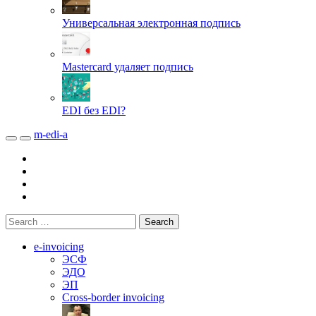
Универсальная электронная подпись
Mastercard удаляет подпись
EDI без EDI?
m-edi-a
e-invoicing
ЭСФ
ЭДО
ЭП
Cross-border invoicing