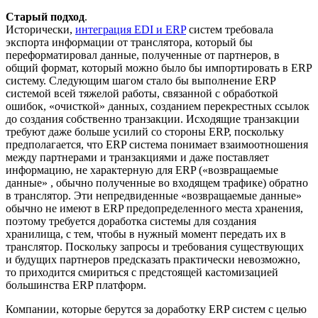
Старый подход
.
Исторически,
интеграция EDI и ERP
систем требовала
экспорта информации от транслятора, который бы
переформатировал данные, полученные от партнеров, в
общий формат, который можно было бы импортировать в ERP
систему. Следующим шагом стало бы выполнение ERP
системой всей тяжелой работы, связанной с обработкой
ошибок, «очисткой» данных, созданием перекрестных ссылок
до создания собственно транзакции. Исходящие транзакции
требуют даже больше усилий со стороны ERP, поскольку
предполагается, что ERP система понимает взаимоотношения
между партнерами и транзакциями и даже поставляет
информацию, не характерную для ERP («возвращаемые
данные» , обычно полученные во входящем трафике) обратно
в транслятор. Эти непредвиденные «возвращаемые данные»
обычно не имеют в ERP предопределенного места хранения,
поэтому требуется доработка системы для создания
хранилища, с тем, чтобы в нужный момент передать их в
транслятор. Поскольку запросы и требования существующих
и будущих партнеров предсказать практически невозможно,
то приходится смириться с предстоящей кастомизацией
большинства ERP платформ.
Компании, которые берутся за доработку ERP систем с целью