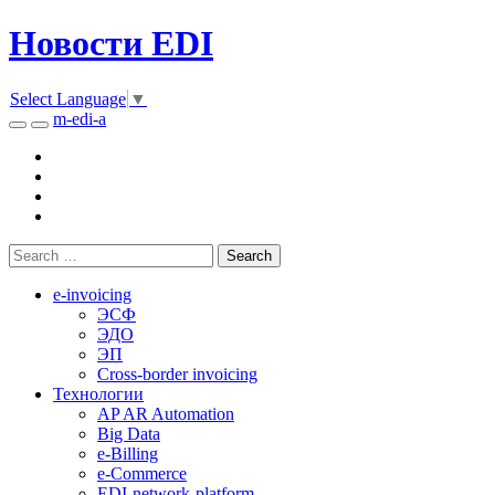
Новости EDI
Select Language
▼
m-edi-a
e-invoicing
ЭСФ
ЭДО
ЭП
Cross-border invoicing
Технологии
AP AR Automation
Big Data
e-Billing
e-Commerce
EDI-network-platform