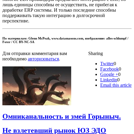
лишь единицы способны ее осуществить, не прибегая к
доработке ERP системы. И только последние способны
поддерживать такую интеграцию в долгосрочной
перспективе.
По материалам: Glenn McPeak, www.datamasons.com, изображение: alles-schlumpf /
Foter / CC BY-NC-SA
Для отправки комментария вам
Sharing
необходимо
авторизоваться
.
Twitter
0
Facebook
0
Google +
0
Linkedin
0
Email this article
Омниканальность и змей Горыныч.
Не взлетевший рынок ЮЗ ЭДО