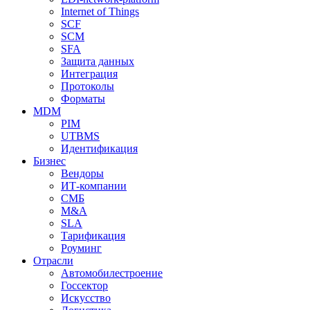
Internet of Things
SCF
SCM
SFA
Защита данных
Интеграция
Протоколы
Форматы
MDM
PIM
UTBMS
Идентификация
Бизнес
Вендоры
ИТ-компании
СМБ
M&A
SLA
Тарификация
Роуминг
Отрасли
Автомобилестроение
Госсектор
Искусство