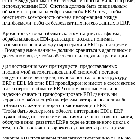
стать между данными ERP системы и торговыми партнерами,
использующими EDI. Система должна быть специальным
образом настроена на «образ мыслей» ERP с тем, чтобы
обеспечить возможность обмена информацией между
платформами, избегая безвозвратных потерь данных в ERP.
Кроме того, чтобы избежать кастомизации, платформа ,
обрабатывающая EDI-транзакции, должна понимать
взаимоотношения между партнерами и ERP транзакциями.
«Возвращаемые данные» должны храниться в адаптивном и
доступном виде, чтобы обеспечить исходящие транзакции.
Для достижения всех преимуществ, предоставляемых
продвинутой автоматизированной системой поставок,
следует найти экспертов, глубоко понимающих структуру
ERP и EDI. Многие EDI провайдеры не имеют в своем активе
ни экспертов в области ERP систем, которые могли бы
надежно связать и трансформировать EDI данные, ни
корректно работающей платформы, которая позволила бы
избежать сложной и дорогой кастомизации ERP.
Чтобы быть экспертом в области интеграции EDI и ERP,
нужно обладать глубокими знаниями в части развертывания,
обслуживания, развития ERP в ходе ее жизненного цикла с
тем, чтобы постоянно корректно управлять транзакциями.
Многие EDI-провайдеры предлагают интеграцию с ERP, но