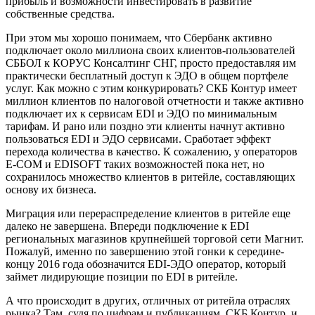
прибыль и возможности инвестировать в развитие
собственные средства.
При этом мы хорошо понимаем, что Сбербанк активно
подключает около миллиона своих клиентов-пользователей
СББОЛ к КОРУС Консалтинг СНГ, просто предоставляя им
практически бесплатный доступ к ЭДО в общем портфеле
услуг. Как можно с этим конкурировать? СКБ Контур имеет
миллион клиентов по налоговой отчетности и также активно
подключает их к сервисам EDI и ЭДО по минимальным
тарифам. И рано или поздно эти клиенты начнут активно
пользоваться EDI и ЭДО сервисами. Сработает эффект
перехода количества в качество. К сожалению, у операторов
E-COM и EDISOFT таких возможностей пока нет, но
сохранилось множество клиентов в ритейле, составляющих
основу их бизнеса.
Миграция или перераспределение клиентов в ритейле еще
далеко не завершена. Впереди подключение к EDI
региональных магазинов крупнейшей торговой сети Магнит.
Пожалуй, именно по завершению этой гонки к середине-
концу 2016 года обозначится EDI-ЭДО оператор, который
займет лидирующие позиции по EDI в ритейле.
А что происходит в других, отличных от ритейла отраслях
рынка? Там, судя по цифрам и публикациям, СКБ Контур и