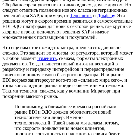
Сбербанк соревнуются пока только вдвоем, друг с другом. Но
следует отметить появление нового класса интеграционных
решений для SAP, к примеру, от
Терралинк
и
Докфлоу
. Эти
решения могут в скором времени развиться в самостоятельные
EDI ЭДО платформы для новых секторов рынка, где крупные
якорные игроки используют решения SAP и имеют
множественных поставщиков и покупателей.
Что еще нам стоит ожидать завтра, предсказать довольно
сложно. Это зависит во многом от регулятора, который может
в любой момент
изменить
, скажем, форматы электронных
документов. Тогда начнется новый виток инвестиций в
разработку и переделку интерфейсов и перераспределение
клиентов в пользу самого быстрого оператора. Или рынок
EDI всерьез заинтересует кого-то из «сильных мира сего», и
тогда консолидация рынка пойдет совсем иными темпами.
Такими темпами, скажем, как у компании Мираторг при
покорении мясного рынка.
По видимому, в ближайшее время на российском
рынке EDI и ЭДО должен обозначиться новый
технологический лидер. Именно
технологический. Такой вывод мы делаем потому,
что скорость подключения новых клиентов,
простота, доступность и надежность сервиса будут