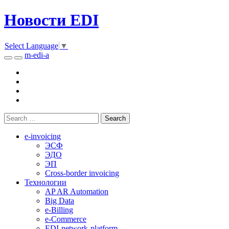
Новости EDI
Select Language
▼
m-edi-a
e-invoicing
ЭСФ
ЭДО
ЭП
Cross-border invoicing
Технологии
AP AR Automation
Big Data
e-Billing
e-Commerce
EDI-network-platform