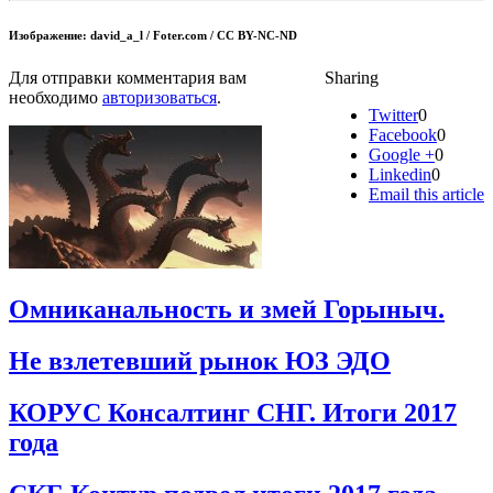
Изображение: david_a_l / Foter.com / CC BY-NC-ND
Для отправки комментария вам
Sharing
необходимо
авторизоваться
.
Twitter
0
Facebook
0
Google +
0
Linkedin
0
Email this article
Омниканальность и змей Горыныч.
Не взлетевший рынок ЮЗ ЭДО
КОРУС Консалтинг СНГ. Итоги 2017
года