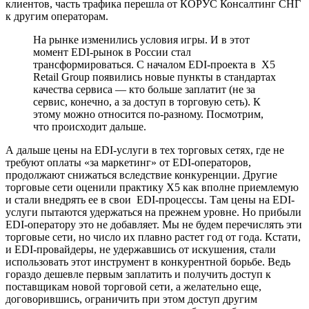
клиентов, часть трафика перешла от КОРУС Консалтинг СНГ
к другим операторам.
На рынке изменились условия игры. И в этот
момент EDI-рынок в России стал
трансформироваться. С началом EDI-проекта в X5
Retail Group появились новые пункты в стандартах
качества сервиса — кто больше заплатит (не за
сервис, конечно, а за доступ в торговую сеть). К
этому можно относится по-разному. Посмотрим,
что происходит дальше.
А дальше цены на EDI-услуги в тех торговых сетях, где не
требуют оплаты «за маркетинг» от EDI-операторов,
продолжают снижаться вследствие конкуренции. Другие
торговые сети оценили практику X5 как вполне приемлемую
и стали внедрять ее в свои EDI-процессы. Там цены на EDI-
услуги пытаются удержаться на прежнем уровне. Но прибыли
EDI-оператору это не добавляет. Мы не будем перечислять эти
торговые сети, но число их плавно растет год от года. Кстати,
и EDI-провайдеры, не удержавшись от искушения, стали
использовать этот инструмент в конкурентной борьбе. Ведь
гораздо дешевле первым заплатить и получить доступ к
поставщикам новой торговой сети, а желательно еще,
договорившись, ограничить при этом доступ другим