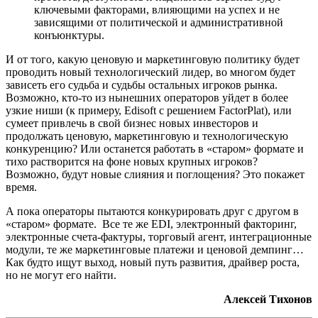
ключевыми факторами, влияющими на успех и не
зависящими от политической и административной
конъюнктуры.
И от того, какую ценовую и маркетинговую политику будет
проводить новый технологический лидер, во многом будет
зависеть его судьба и судьбы остальных игроков рынка.
Возможно, кто-то из нынешних операторов уйдет в более
узкие ниши (к примеру, Edisoft с решением FactorPlat), или
сумеет привлечь в свой бизнес новых инвесторов и
продолжать ценовую, маркетинговую и технологическую
конкуренцию? Или останется работать в «старом» формате и
тихо растворится на фоне новых крупных игроков?
Возможно, будут новые слияния и поглощения? Это покажет
время.
А пока операторы пытаются конкурировать друг с другом в
«старом» формате. Все те же EDI, электронный факторинг,
электронные счета-фактуры, торговый агент, интеграционные
модули, те же маркетинговые платежи и ценовой демпинг…
Как будто ищут выход, новый путь развития, драйвер роста,
но не могут его найти.
Алексей Тихонов