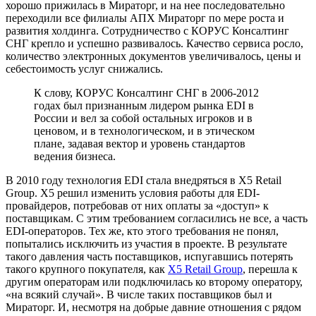
хорошо прижилась в Мираторг, и на нее последовательно
переходили все филиалы АПХ Мираторг по мере роста и
развития холдинга. Сотрудничество с КОРУС Консалтинг
СНГ крепло и успешно развивалось. Качество сервиса росло,
количество электронных документов увеличивалось, цены и
себестоимость услуг снижались.
К слову, КОРУС Консалтинг СНГ в 2006-2012
годах был признанным лидером рынка EDI в
России и вел за собой остальных игроков и в
ценовом, и в технологическом, и в этическом
плане, задавая вектор и уровень стандартов
ведения бизнеса.
В 2010 году технология EDI стала внедряться в X5 Retail
Group. X5 решил изменить условия работы для EDI-
провайдеров, потребовав от них оплаты за «доступ» к
поставщикам. С этим требованием согласились не все, а часть
EDI-операторов. Тех же, кто этого требования не понял,
попытались исключить из участия в проекте. В результате
такого давления часть поставщиков, испугавшись потерять
такого крупного покупателя, как
X5 Retail Group
, перешла к
другим операторам или подключилась ко второму оператору,
«на всякий случай». В числе таких поставщиков был и
Мираторг. И, несмотря на добрые давние отношения с рядом