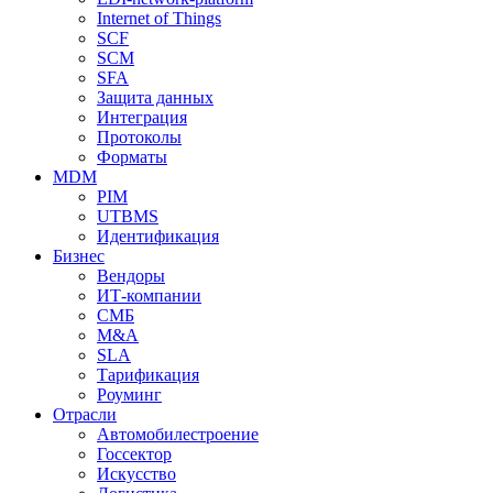
Internet of Things
SCF
SCM
SFA
Защита данных
Интеграция
Протоколы
Форматы
MDM
PIM
UTBMS
Идентификация
Бизнес
Вендоры
ИТ-компании
СМБ
M&A
SLA
Тарификация
Роуминг
Отрасли
Автомобилестроение
Госсектор
Искусство