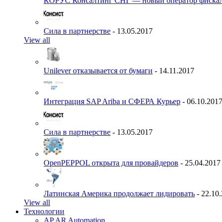
КОРУС Консалтинг СНГ — новый оператор фиска
Сила в партнерстве
- 13.05.2017
View all
Unilever отказывается от бумаги
- 14.11.2017
Интеграция SAP Ariba и СФЕРА Курьер
- 06.10.201
Сила в партнерстве
- 13.05.2017
OpenPEPPOL открыта для провайдеров
- 25.04.2017
Латинская Америка продолжает лидировать
- 22.10
View all
Технологии
AP AR Automation