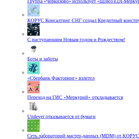
Группа «Черкизово» использует «Шлюз EDI-Меркур
КОРУС Консалтинг СНГ создал Кредитный констру
С наступающим Новым годом и Рождеством!
Боты и заботы
«Сбербанк Факторинг» взлетел
Переход на ГИС «Меркурий» откладывается
Unilever отказывается от бумаги
Сеть лабораторий мастер-данных (MDM) от КОРУ