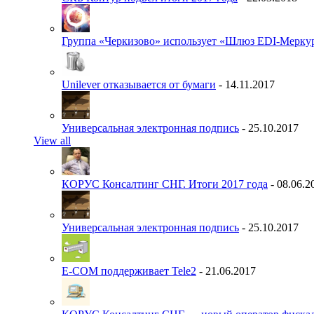
Группа «Черкизово» использует «Шлюз EDI-Меркур
Unilever отказывается от бумаги
- 14.11.2017
Универсальная электронная подпись
- 25.10.2017
View all
КОРУС Консалтинг СНГ. Итоги 2017 года
- 08.06.2
Универсальная электронная подпись
- 25.10.2017
E-COM поддерживает Tele2
- 21.06.2017