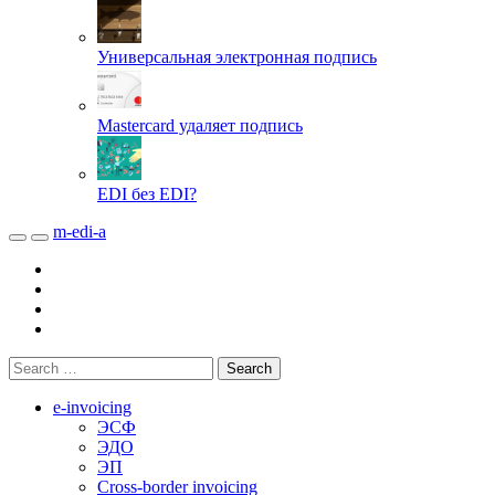
Универсальная электронная подпись
Mastercard удаляет подпись
EDI без EDI?
m-edi-a
e-invoicing
ЭСФ
ЭДО
ЭП
Cross-border invoicing