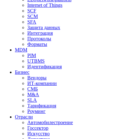
Internet of Things
SCF
SCM
SFA
Защита данных
Интеграция
Протоколы
Форматы
MDM
PIM
UTBMS
Идентификация
Бизнес
Вендоры
ИТ-компании
СМБ
M&A
SLA
Тарификация
Роуминг
Отрасли
Автомобилестроение
Госсектор
Искусство