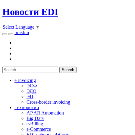
Новости EDI
Select Language
▼
m-edi-a
e-invoicing
ЭСФ
ЭДО
ЭП
Cross-border invoicing
Технологии
AP AR Automation
Big Data
e-Billing
e-Commerce
EDI-network-platform