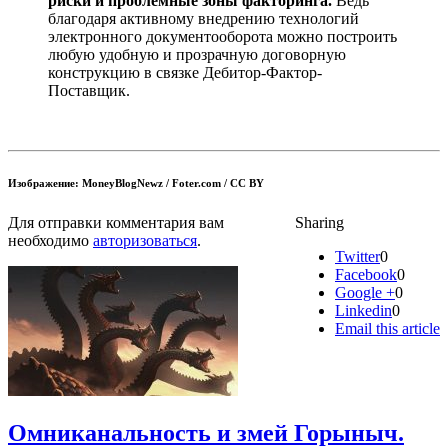
риски и проблемные зоны факторинга.
Ведь
благодаря активному внедрению технологий
электронного документооборота можно построить
любую удобную и прозрачную договорную
конструкцию в связке Дебитор-Фактор-
Поставщик.
Изображение: MoneyBlogNewz / Foter.com / CC BY
Для отправки комментария вам
Sharing
необходимо
авторизоваться
.
Twitter
0
Facebook
0
Google +
0
Linkedin
0
Email this article
Омниканальность и змей Горыныч.