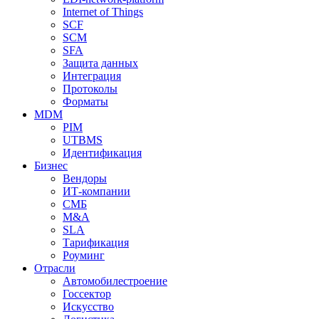
Internet of Things
SCF
SCM
SFA
Защита данных
Интеграция
Протоколы
Форматы
MDM
PIM
UTBMS
Идентификация
Бизнес
Вендоры
ИТ-компании
СМБ
M&A
SLA
Тарификация
Роуминг
Отрасли
Автомобилестроение
Госсектор
Искусство