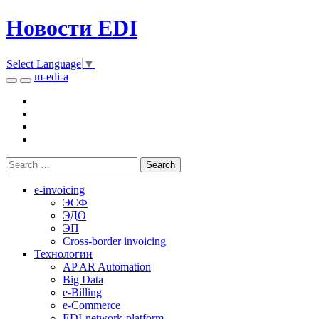
Новости EDI
Select Language
▼
m-edi-a
e-invoicing
ЭСФ
ЭДО
ЭП
Cross-border invoicing
Технологии
AP AR Automation
Big Data
e-Billing
e-Commerce
EDI-network-platform