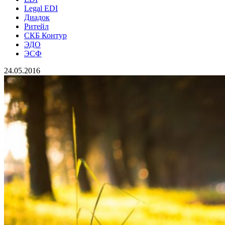
Legal EDI
Диадок
Ритейл
СКБ Контур
ЭДО
ЭСФ
24.05.2016