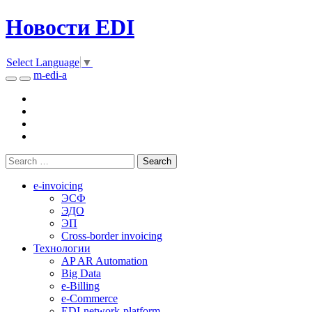
Новости EDI
Select Language
▼
m-edi-a
e-invoicing
ЭСФ
ЭДО
ЭП
Cross-border invoicing
Технологии
AP AR Automation
Big Data
e-Billing
e-Commerce
EDI-network-platform