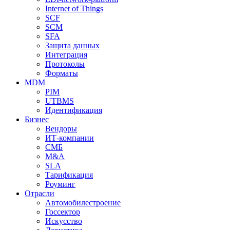
Internet of Things
SCF
SCM
SFA
Защита данных
Интеграция
Протоколы
Форматы
MDM
PIM
UTBMS
Идентификация
Бизнес
Вендоры
ИТ-компании
СМБ
M&A
SLA
Тарификация
Роуминг
Отрасли
Автомобилестроение
Госсектор
Искусство