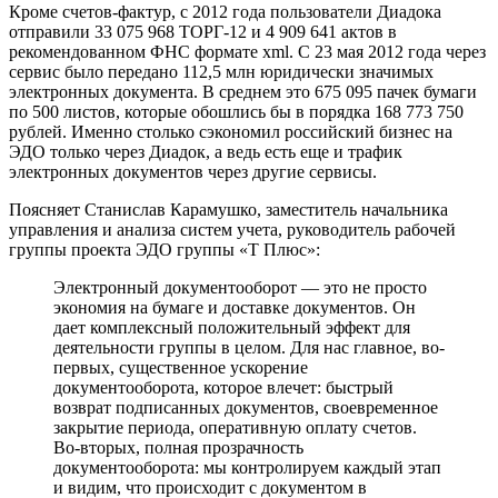
Кроме счетов-фактур, с 2012 года пользователи Диадока
отправили 33 075 968 ТОРГ-12 и 4 909 641 актов в
рекомендованном ФНС формате xml. С 23 мая 2012 года через
сервис было передано 112,5 млн юридически значимых
электронных документа. В среднем это 675 095 пачек бумаги
по 500 листов, которые обошлись бы в порядка 168 773 750
рублей. Именно столько сэкономил российский бизнес на
ЭДО только через Диадок, а ведь есть еще и трафик
электронных документов через другие сервисы.
Поясняет Станислав Карамушко, заместитель начальника
управления и анализа систем учета, руководитель рабочей
группы проекта ЭДО группы «Т Плюс»:
Электронный документооборот — это не просто
экономия на бумаге и доставке документов. Он
дает комплексный положительный эффект для
деятельности группы в целом. Для нас главное, во-
первых, существенное ускорение
документооборота, которое влечет: быстрый
возврат подписанных документов, своевременное
закрытие периода, оперативную оплату счетов.
Во-вторых, полная прозрачность
документооборота: мы контролируем каждый этап
и видим, что происходит с документом в