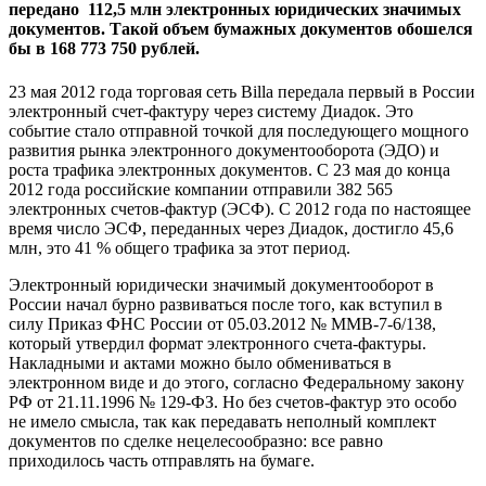
передано 112,5 млн электронных юридических значимых
документов. Такой объем бумажных документов обошелся
бы в 168 773 750 рублей.
23 мая 2012 года торговая сеть Billa передала первый в России
электронный счет-фактуру через систему Диадок. Это
событие стало отправной точкой для последующего мощного
развития рынка электронного документооборота (ЭДО) и
роста трафика электронных документов. С 23 мая до конца
2012 года российские компании отправили 382 565
электронных счетов-фактур (ЭСФ). С 2012 года по настоящее
время число ЭСФ, переданных через Диадок, достигло 45,6
млн, это 41 % общего трафика за этот период.
Электронный юридически значимый документооборот в
России начал бурно развиваться после того, как вступил в
силу Приказ ФНС России от 05.03.2012 № ММВ-7-6/138,
который утвердил формат электронного счета-фактуры.
Накладными и актами можно было обмениваться в
электронном виде и до этого, согласно Федеральному закону
РФ от 21.11.1996 № 129-ФЗ. Но без счетов-фактур это особо
не имело смысла, так как передавать неполный комплект
документов по сделке нецелесообразно: все равно
приходилось часть отправлять на бумаге.