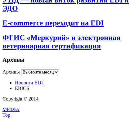
УПД — новый виток развития EDI и
ЭДО
E-commerce переходит на EDI
ФГИС «Меркурий» и электронная
ветеринарная сертификация
Архивы
Архивы
Новости EDI
EBICS
Copyright © 2014
M
EDI
A
Top