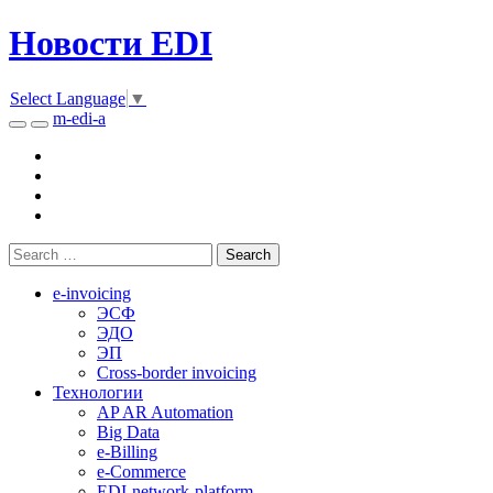
Новости EDI
Select Language
▼
m-edi-a
e-invoicing
ЭСФ
ЭДО
ЭП
Cross-border invoicing
Технологии
AP AR Automation
Big Data
e-Billing
e-Commerce
EDI-network-platform