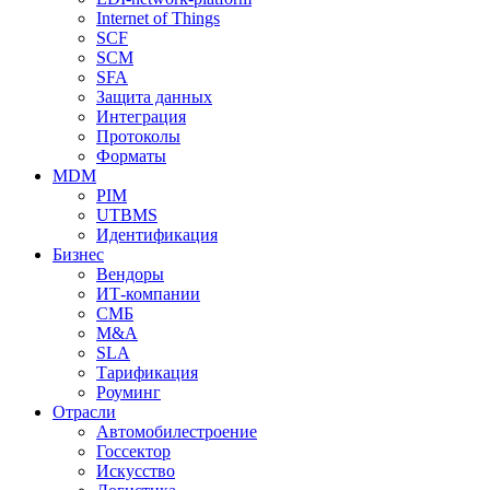
Internet of Things
SCF
SCM
SFA
Защита данных
Интеграция
Протоколы
Форматы
MDM
PIM
UTBMS
Идентификация
Бизнес
Вендоры
ИТ-компании
СМБ
M&A
SLA
Тарификация
Роуминг
Отрасли
Автомобилестроение
Госсектор
Искусство