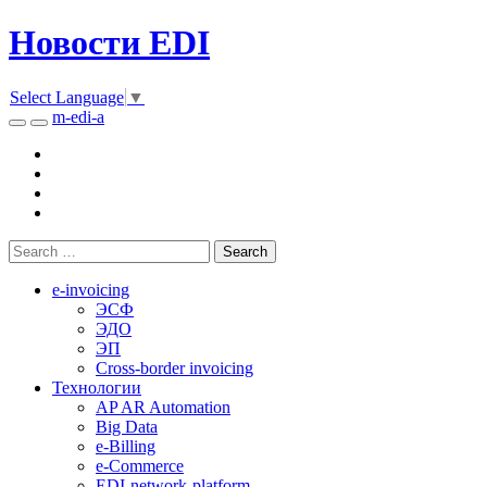
Новости EDI
Select Language
▼
m-edi-a
e-invoicing
ЭСФ
ЭДО
ЭП
Cross-border invoicing
Технологии
AP AR Automation
Big Data
e-Billing
e-Commerce
EDI-network-platform