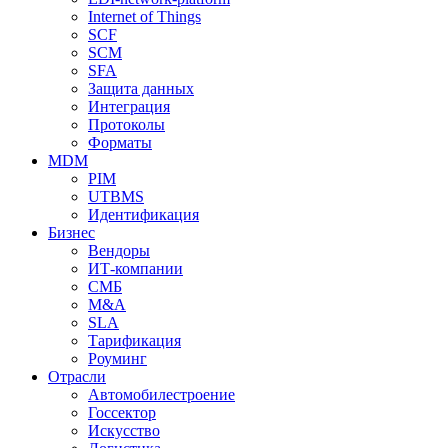
Internet of Things
SCF
SCM
SFA
Защита данных
Интеграция
Протоколы
Форматы
MDM
PIM
UTBMS
Идентификация
Бизнес
Вендоры
ИТ-компании
СМБ
M&A
SLA
Тарификация
Роуминг
Отрасли
Автомобилестроение
Госсектор
Искусство