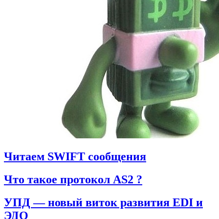
Читаем SWIFT сообщения
Что такое протокол AS2 ?
УПД — новый виток развития EDI и
ЭДО