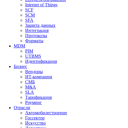
Internet of Things
SCF
SCM
SFA
Защита данных
Интеграция
Протоколы
Форматы
MDM
PIM
UTBMS
Идентификация
Бизнес
Вендоры
ИТ-компании
СМБ
M&A
SLA
Тарификация
Роуминг
Отрасли
Автомобилестроение
Госсектор
Искусство