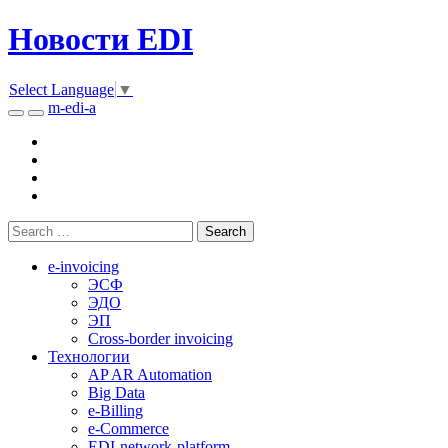
Новости EDI
Select Language
▼
m-edi-a
e-invoicing
ЭСФ
ЭДО
ЭП
Cross-border invoicing
Технологии
AP AR Automation
Big Data
e-Billing
e-Commerce
EDI-network-platform