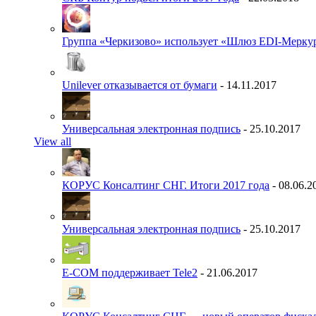
Группа «Черкизово» использует «Шлюз EDI-Меркур
Unilever отказывается от бумаги
- 14.11.2017
Универсальная электронная подпись
- 25.10.2017
View all
КОРУС Консалтинг СНГ. Итоги 2017 года
- 08.06.2
Универсальная электронная подпись
- 25.10.2017
E-COM поддерживает Tele2
- 21.06.2017