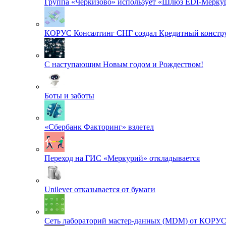
Группа «Черкизово» использует «Шлюз EDI-Меркур
КОРУС Консалтинг СНГ создал Кредитный констру
С наступающим Новым годом и Рождеством!
Боты и заботы
«Сбербанк Факторинг» взлетел
Переход на ГИС «Меркурий» откладывается
Unilever отказывается от бумаги
Сеть лабораторий мастер-данных (MDM) от КОРУ