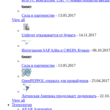
КОРУС Консалтинг СНГ — новый оператор фиска
Сила в партнерстве
- 13.05.2017
View all
Unilever отказывается от бумаги
- 14.11.2017
Интеграция SAP Ariba и СФЕРА Курьер
- 06.10.201
Сила в партнерстве
- 13.05.2017
OpenPEPPOL открыта для провайдеров
- 25.04.2017
Латинская Америка продолжает лидировать
- 22.10
View all
Технологии
AP AR Automation