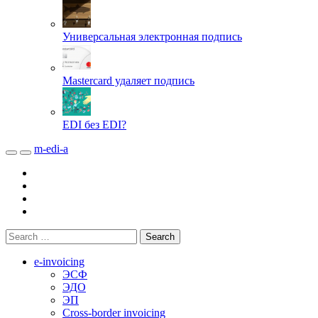
Универсальная электронная подпись
Mastercard удаляет подпись
EDI без EDI?
m-edi-a
e-invoicing
ЭСФ
ЭДО
ЭП
Cross-border invoicing