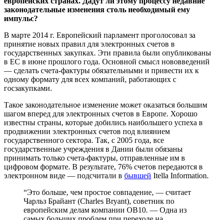
европейских странах. Дадут ли этому процессу недавние
законодательные изменения столь необходимый ему
импульс?
В марте 2014 г. Европейский парламент проголосовал за
принятие новых правил для электронных счетов в
государственных закупках. Эти правила были опубликованы
в ЕС в июне прошлого года. Основной смысл нововведений
— сделать счета-фактуры обязательными и привести их к
одному формату для всех компаний, работающих с
госзакупками.
Такое законодательное изменение может оказаться большим
шагом вперед для электронных счетов в Европе. Хорошо
известны страны, которые добились наибольшего успеха в
продвижении электронных счетов под влиянием
государственного сектора. Так, с 2005 года, все
государственные учреждения в Дании были обязаны
принимать только счета-фактуры, отправленные им в
цифровом формате. В результате, 76% счетов передаются в
электронном виде — подсчитали в
бывшей
Itella Information.
“Это больше, чем простое совпадение, — считает
Чарльз Брайант (Charles Bryant), советник по
европейским делам компании OB10. — Одна из
самых больших проблем при переходе на