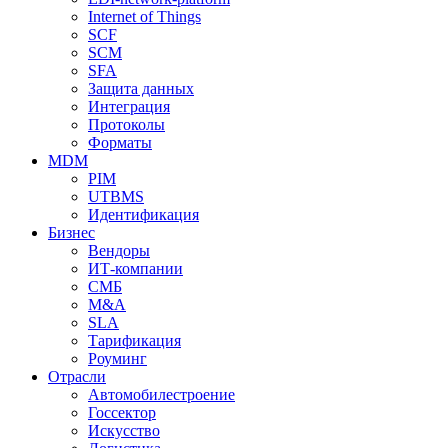
Internet of Things
SCF
SCM
SFA
Защита данных
Интеграция
Протоколы
Форматы
MDM
PIM
UTBMS
Идентификация
Бизнес
Вендоры
ИТ-компании
СМБ
M&A
SLA
Тарификация
Роуминг
Отрасли
Автомобилестроение
Госсектор
Искусство