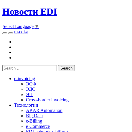
Новости EDI
Select Language
▼
m-edi-a
e-invoicing
ЭСФ
ЭДО
ЭП
Cross-border invoicing
Технологии
AP AR Automation
Big Data
e-Billing
e-Commerce
EDI-network-platform