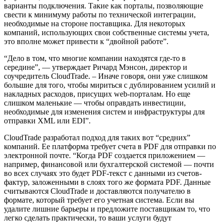
варианты подключения. Такие как порталы, позволяющие
свести к минимуму работы по технической интеграции,
необходимые на стороне поставщика. Для некоторых
компаний, использующих свои собственные системы учета,
это вполне может привести к “двойной работе”.
“Дело в том, что многие компании находятся где-то в
середине”, — утверждает Ричард Мэнсон, директор и
соучредитель CloudTrade. – Иначе говоря, они уже слишком
большие для того, чтобы мириться с дублированием усилий и
накладных расходов, присущих web-порталам. Но еще
слишком маленькие — чтобы оправдать инвестиции,
необходимые для изменения систем и инфраструктуры для
отправки XML или EDI”.
CloudTrade разработал подход для таких вот “средних”
компаний. Ее платформа требует счета в PDF для отправки по
электронной почте. “Когда PDF создается приложением —
например, финансовой или бухгалтерской системой — почти
во всех случаях это будет PDF-текст с данными из счетов-
фактур, заложенными в слоях того же формата PDF. Данные
считываются CloudTrade и доставляются получателю в
формате, который требует его учетная система. Если вы
удалите лишние барьеры и предложите поставщикам то, что
легко сделать практически, то ваши услуги будут