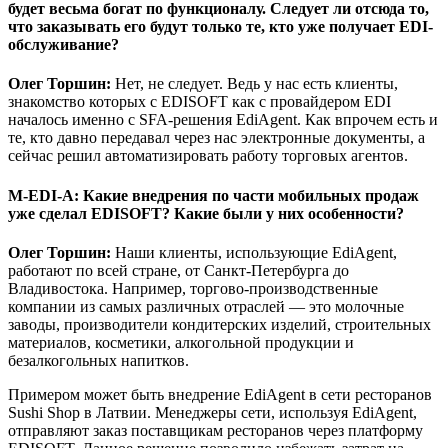
будет весьма богат по функционалу. Следует ли отсюда то,
что заказывать его будут только те, кто уже получает EDI-
обслуживание?
Олег Торшин:
Нет, не следует. Ведь у нас есть клиенты,
знакомство которых с EDISOFT как с провайдером EDI
началось именно с SFA-решения EdiAgent. Как впрочем есть и
те, кто давно передавал через нас электронные документы, а
сейчас решил автоматизировать работу торговых агентов.
M-EDI-A
: Какие внедрения по части мобильных продаж
уже сделал EDISOFT? Какие были у них особенности?
Олег Торшин:
Наши клиенты, использующие EdiAgent,
работают по всей стране, от Санкт-Петербурга до
Владивостока. Например, торгово-производственные
компании из самых различных отраслей — это молочные
заводы, производители кондитерских изделий, строительных
материалов, косметики, алкогольной продукции и
безалкогольных напитков.
Примером может быть внедрение EdiAgent в сети ресторанов
Sushi Shop в Латвии. Менеджеры сети, используя EdiAgent,
отправляют заказ поставщикам ресторанов через платформу