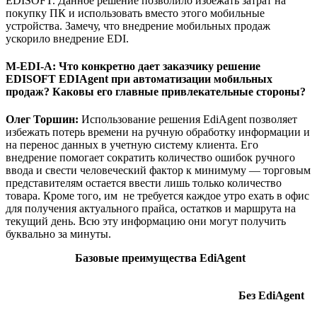
EDISOFT. Данное решение позволило избежать затрат на
покупку ПК и использовать вместо этого мобильные
устройства. Замечу, что внедрение мобильных продаж
ускорило внедрение EDI.
M-EDI-A
: Что конкретно дает заказчику решение
EDISOFT EDIAgent при автоматизации мобильных
продаж? Каковы его главные привлекательные стороны?
Олег Торшин:
Использование решения EdiAgent позволяет
избежать потерь времени на ручную обработку информации и
на перенос данных в учетную систему клиента. Его
внедрение помогает сократить количество ошибок ручного
ввода и свести человеческий фактор к минимуму — торговым
представителям остается ввести лишь только количество
товара. Кроме того, им не требуется каждое утро ехать в офис
для получения актуального прайса, остатков и маршрута на
текущий день. Всю эту информацию они могут получить
буквально за минуты.
Базовые преимущества EdiAgent
Без EdiAgent