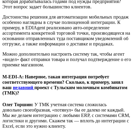
которая дорабатывалась годами под нужды предприятия?
Этот вопрос задает большинство клиентов.
Достоинства решения для автоматизации мобильных продаж
особенно наглядны в случае полноценной интеграции. К
примеру, в EDIAgent реализовано авто-определение
ассортимента конкретной торговой точки, производящееся на
основании отправленных туда поставщиком уведомлений об
отгрузке, а также информации о доставке и продажах.
Можно дополнительно настроить систему так, чтобы агент
«видел» факт отправки товара и получал подтверждение о его
приемке магазином.
M-EDI-A
: Наверное, такая интеграция потребует
соответствующего времени? Сколько, к примеру, занял
ваш
недавний
проект с Тульским молочным комбинатом
(ТМК)?
Олег Торшин:
У ТМК учетная система сложилась
довольно своеобразная, «потянул» бы ее далеко не каждый.
Мы же делаем интеграцию с любыми ERP, с системами CRM,
логистики и другими. Скажем так — вплоть до интеграции с
Excel, если это нужно клиенту.