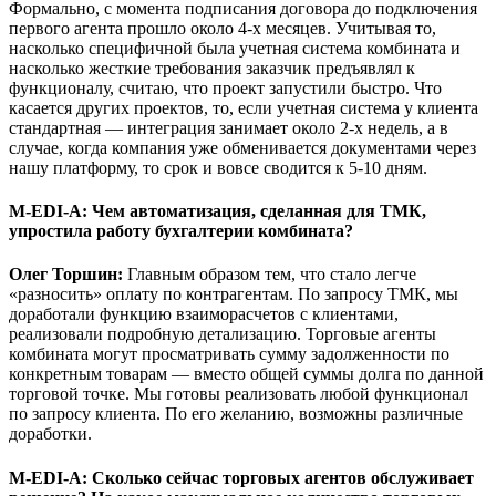
Формально, с момента подписания договора до подключения
первого агента прошло около 4-х месяцев. Учитывая то,
насколько специфичной была учетная система комбината и
насколько жесткие требования заказчик предъявлял к
функционалу, считаю, что проект запустили быстро. Что
касается других проектов, то, если учетная система у клиента
стандартная — интеграция занимает около 2-х недель, а в
случае, когда компания уже обменивается документами через
нашу платформу, то срок и вовсе сводится к 5-10 дням.
M-EDI-A
: Чем автоматизация, сделанная для ТМК,
упростила работу бухгалтерии комбината?
Олег Торшин:
Главным образом тем, что стало легче
«разносить» оплату по контрагентам. По запросу ТМК, мы
доработали функцию взаиморасчетов с клиентами,
реализовали подробную детализацию. Торговые агенты
комбината могут просматривать сумму задолженности по
конкретным товарам — вместо общей суммы долга по данной
торговой точке. Мы готовы реализовать любой функционал
по запросу клиента. По его желанию, возможны различные
доработки.
M-EDI-A
: Сколько сейчас торговых агентов обслуживает