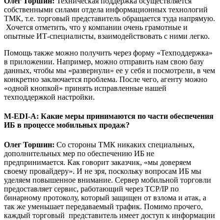
Олег Торшин:
Техническая поддержка осуществляется
собственными силами отдела информационных технологий
ТМК, т.е. торговый представитель обращается туда напрямую.
Хочется отметить, что у компании очень грамотные и
опытные ИТ-специалисты, взаимодействовать с ними легко.
Помощь также можно получить через форму «Техподдержка»
в приложении. Например, можно отправить нам свою базу
данных, чтобы мы «развернули» ее у себя и посмотрели, в чем
конкретно заключается проблема. После чего, агенту можно
«одной кнопкой» принять исправленные нашей
техподдержкой настройки.
M-EDI-A
:
Какие меры принимаются по части обеспечения
ИБ в процессе мобильных продаж?
Олег Торшин:
Со стороны ТМК никаких специальных,
дополнительных мер по обеспечению ИБ не
предпринимается. Как говорит заказчик, «мы доверяем
своему провайдеру». И не зря, поскольку вопросам ИБ мы
уделяем повышенное внимание. Сервер мобильной торговли
предоставляет сервис, работающий через TCP/IP по
бинарному протоколу, который защищен от взлома и атак, а
так же уменьшает передаваемый трафик. Помимо прочего,
каждый торговый представитель имеет доступ к информации