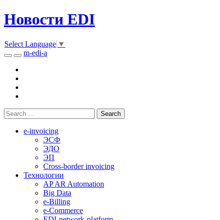
Новости EDI
Select Language
▼
m-edi-a
e-invoicing
ЭСФ
ЭДО
ЭП
Cross-border invoicing
Технологии
AP AR Automation
Big Data
e-Billing
e-Commerce
EDI-network-platform