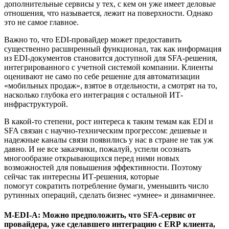
дополнительные сервисы у тех, с кем он уже имеет деловые
отношения, что называется, лежит на поверхности. Однако
это не самое главное.
Важно то, что EDI-провайдер может предоставить
существенно расширенный функционал, так как информация
из EDI-документов становится доступной для SFA-решения,
интегрированного с учетной системой компании. Клиенты
оценивают не само по себе решение для автоматизации
«мобильных продаж», взятое в отдельности, а смотрят на то,
насколько глубока его интеграция с остальной ИТ-
инфраструктурой.
В какой-то степени, рост интереса к таким темам как EDI и
SFA связан с научно-техническим прогрессом: дешевые и
надежные каналы связи появились у нас в стране не так уж
давно. И не все заказчики, пожалуй, успели осознать
многообразие открывающихся перед ними новых
возможностей для повышения эффективности. Поэтому
сейчас так интересны ИТ-решения, которые
помогут сократить потребление бумаги, уменьшить число
рутинных операций, сделать бизнес «умнее» и динамичнее.
M-EDI-A
: Можно предположить, что SFA-сервис от
провайдера, уже сделавшего интеграцию с ERP клиента,