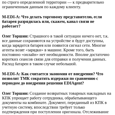
по строго определенной территории — к предварительно
ограниченным данным по каждому клиенту.
M-EDI-A
:
Что делать торговому представителю, если
батарея разрядилась или, скажем, канал связи не
работает?
Олег Торшин:
Страшного в такой ситуации ничего нет, т.к.
все данные сохраняются на устройстве и будут доступны,
когда зарядится батарея или появится сигнал сети. Многие
агенты возят «зарядки» в машине. Кроме того, быть
постоянно «онлайн» нет необходимости. Вполне достаточно
коротких сеансов связи для отправки и получения данных.
Расход батареи в таком случае небольшой.
M-EDI-A
: Как считается экономия от внедрения?
Что
позволит ТМК сократить издержки по сравнению с
периодом до внедрения решения
EDIAgent?
Олег Торшин:
Создание возвратных товарных накладных на
КПК упрощает работу сотрудника, обрабатывающего
документы на комбинате. Документ, переданный из КПК в
учетную систему, впоследствии требует только
подтверждения при поступлении оригинала. Отслеживание