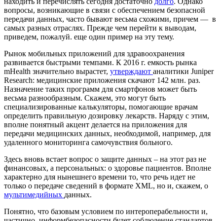
находить и перечислять сегодня достаточно
долго
. Однако
вопросы, возникающие в связи с обеспечением безопасной
передачи данных, часто бывают весьма схожими, причем — в
самых разных отраслях. Прежде чем перейти к выводам,
приведем, пожалуй. еще один пример на эту тему.
Рынок мобильных приложений для здравоохранения
развивается быстрыми темпами. К 2016 г. емкость рынка
mHealth значительно вырастет,
утверждают
аналитики Juniper
Research: медицинские приложения скачают 142 млн. раз.
Назначение таких программ для смартфонов может быть
весьма разнообразным. Скажем, это могут быть
специализированные калькуляторы, помогающие врачам
определить правильную дозировку лекарств. Наряду с этим,
вполне понятный акцент делается на приложения для
передачи медицинских данных, необходимой, например, для
удаленного мониторинга самочувствия больного.
Здесь вновь встает вопрос о защите данных – на этот раз не
финансовых, а персональных: о здоровье пациентов. Вполне
характерно для нынешнего времени то, что речь идет не
только о передаче сведений в формате XML, но и, скажем, о
мультимедийных
данных.
Понятно, что базовым условием по интероперабельности и,
частично, информбезопасности будет соблюдение стандартов