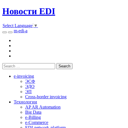
Новости EDI
Select Language
▼
m-edi-a
e-invoicing
ЭСФ
ЭДО
ЭП
Cross-border invoicing
Технологии
AP AR Automation
Big Data
e-Billing
e-Commerce
EDI-network-platform