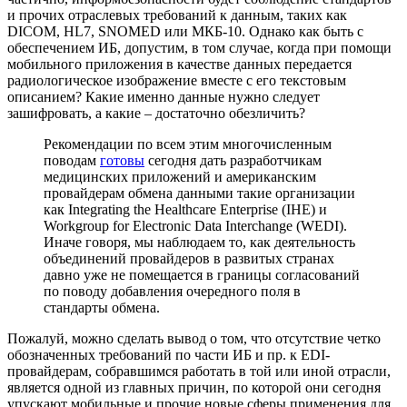
и прочих отраслевых требований к данным, таких как
DICOM, HL7, SNOMED или МКБ-10. Однако как быть с
обеспечением ИБ, допустим, в том случае, когда при помощи
мобильного приложения в качестве данных передается
радиологическое изображение вместе с его текстовым
описанием? Какие именно данные нужно следует
зашифровать, а какие – достаточно обезличить?
Рекомендации по всем этим многочисленным
поводам
готовы
сегодня дать разработчикам
медицинских приложений и американским
провайдерам обмена данными такие организации
как Integrating the Healthcare Enterprise (IHE) и
Workgroup for Electronic Data Interchange (WEDI).
Иначе говоря, мы наблюдаем то, как деятельность
объединений провайдеров в развитых странах
давно уже не помещается в границы согласований
по поводу добавления очередного поля в
стандарты обмена.
Пожалуй, можно сделать вывод о том, что отсутствие четко
обозначенных требований по части ИБ и пр. к EDI-
провайдерам, собравшимся работать в той или иной отрасли,
является одной из главных причин, по которой они сегодня
упускают мобильные и прочие новые сферы применения для