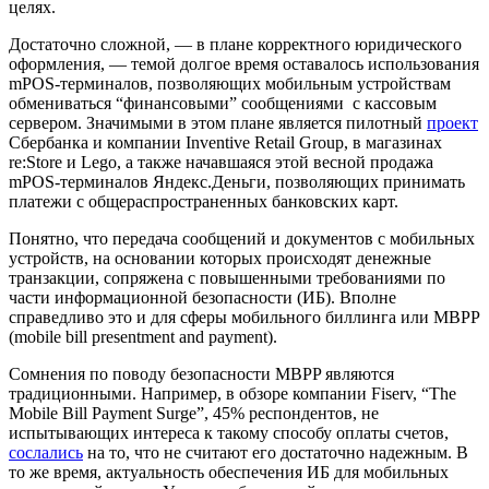
целях.
Достаточно сложной, — в плане корректного юридического
оформления, — темой долгое время оставалось использования
mPOS-терминалов, позволяющих мобильным устройствам
обмениваться “финансовыми” сообщениями с кассовым
сервером. Значимыми в этом плане является пилотный
проект
Сбербанка и компании Inventive Retail Group, в магазинах
re:Store и Lego, а также начавшаяся этой весной продажа
mPOS-терминалов Яндекс.Деньги, позволяющих принимать
платежи с общераспространенных банковских карт.
Понятно, что передача сообщений и документов с мобильных
устройств, на основании которых происходят денежные
транзакции, сопряжена с повышенными требованиями по
части информационной безопасности (ИБ). Вполне
справедливо это и для сферы мобильного биллинга или MBPP
(mobile bill presentment and payment).
Сомнения по поводу безопасности MBPP являются
традиционными. Например, в обзоре компании Fiserv, “The
Mobile Bill Payment Surge”, 45% респондентов, не
испытывающих интереса к такому способу оплаты счетов,
сослались
на то, что не считают его достаточно надежным. В
то же время, актуальность обеспечения ИБ для мобильных