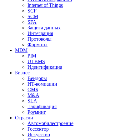
Internet of Things
SCF
SCM
SFA
Защита данных
Интеграция
Протоколы
Форматы
MDM
PIM
UTBMS
Идентификация
Бизнес
Вендоры
ИТ-компании
СМБ
M&A
SLA
Тарификация
Роуминг
Отрасли
Автомобилестроение
Госсектор
Искусство