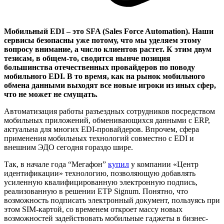
Мобильный EDI – это SFA (Sales Force Automation). Наши
сервисы безопасны уже потому, что мы уделяем этому
вопросу внимание, а число клиентов растет. К этим двум
тезисам, в общем-то, сводится нынче позиция
большинства отечественных провайдеров по поводу
мобильного EDI. В то время, как на рынок мобильного
обмена данными выходят все новые игроки из иных сфер,
что не может не смущать.
Автоматизация работы разъездных сотрудников посредством
мобильных приложений, обменивающихся данными с ERP,
актуальна для многих EDI-провайдеров. Впрочем, сфера
применения мобильных технологий совместно с EDI и
внешним ЭДО сегодня гораздо шире.
Так, в начале года “Мегафон”
купил
у компании «Центр
идентификации» технологию, позволяющую добавлять
усиленную квалифицированную электронную подпись,
реализованную в решении ЕТР Signum. Понятно, что
возможность подписать электронный документ, пользуясь при
этом SIM-картой, со временем откроет массу новых
возможностей задействовать мобильные гаджеты в бизнес-