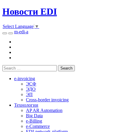
Новости EDI
Select Language
▼
m-edi-a
e-invoicing
ЭСФ
ЭДО
ЭП
Cross-border invoicing
Технологии
AP AR Automation
Big Data
e-Billing
e-Commerce
EDI-network-platform