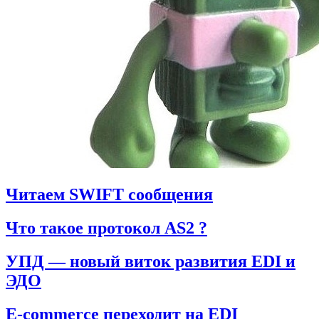
Читаем SWIFT сообщения
Что такое протокол AS2 ?
УПД — новый виток развития EDI и
ЭДО
E-commerce переходит на EDI