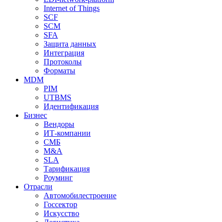
Internet of Things
SCF
SCM
SFA
Защита данных
Интеграция
Протоколы
Форматы
MDM
PIM
UTBMS
Идентификация
Бизнес
Вендоры
ИТ-компании
СМБ
M&A
SLA
Тарификация
Роуминг
Отрасли
Автомобилестроение
Госсектор
Искусство