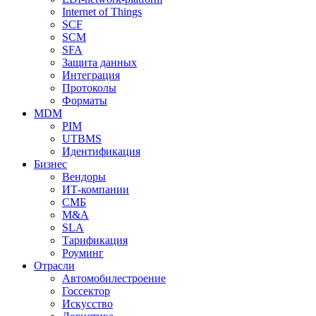
Internet of Things
SCF
SCM
SFA
Защита данных
Интеграция
Протоколы
Форматы
MDM
PIM
UTBMS
Идентификация
Бизнес
Вендоры
ИТ-компании
СМБ
M&A
SLA
Тарификация
Роуминг
Отрасли
Автомобилестроение
Госсектор
Искусство