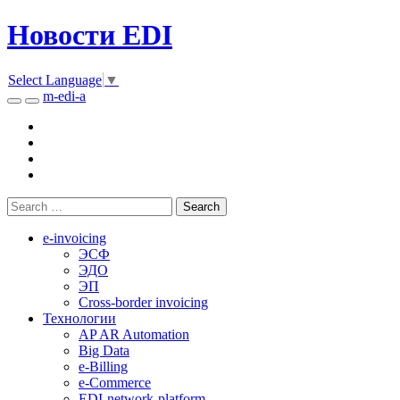
Новости EDI
Select Language
▼
m-edi-a
e-invoicing
ЭСФ
ЭДО
ЭП
Cross-border invoicing
Технологии
AP AR Automation
Big Data
e-Billing
e-Commerce
EDI-network-platform