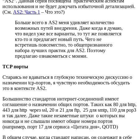
“AS2”. Данная серия посвящена практическим аспектам
использования и не будет докучать избыточной детализацией.
(См.
AS2: Часть 1
– Что это?)
Больше всего в AS2 меня удивляет количество
возможных путей внедрения. Даже когда я думаю,
что видел уже все варианты, то тут же появляется
кто-то и предлагает новый путь. Чего не
встретишь повсеместно, то общепризнанного
набора лучших практик для AS2. Поэтому
предлагаю ознакомиться с моими.
TCP порты
Стараясь не вдаваться в глубокую техническую дискуссию о
назначении tcp-портов, я чувствую необходимость обсудить
это в контексте AS2.
Большинство стандартов интернет-соединений имеют
соглашение о назначении общих портов. Таких как 80 для http,
443 для http через ssl, 20 и 21 для ftp, 25 для smtp, 110 для pop3
и так далее. Даже такие незаметные штуки о которых вы
никогда и не слышали имеют общие номера портов
(например, порт 17 для сервиса «Цитата дня», QOTD)
В общем случае, когда стандарт написан, он содержит в себе