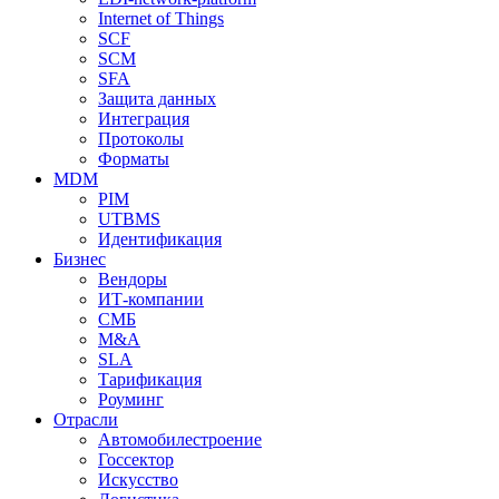
Internet of Things
SCF
SCM
SFA
Защита данных
Интеграция
Протоколы
Форматы
MDM
PIM
UTBMS
Идентификация
Бизнес
Вендоры
ИТ-компании
СМБ
M&A
SLA
Тарификация
Роуминг
Отрасли
Автомобилестроение
Госсектор
Искусство