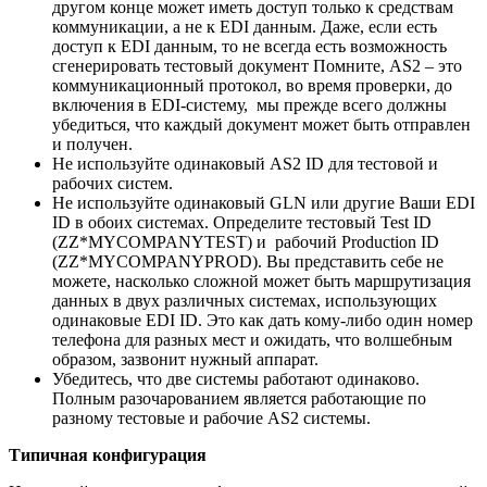
другом конце может иметь доступ только к средствам
коммуникации, а не к EDI данным. Даже, если есть
доступ к EDI данным, то не всегда есть возможность
сгенерировать тестовый документ Помните, AS2 – это
коммуникационный протокол, во время проверки, до
включения в EDI-систему, мы прежде всего должны
убедиться, что каждый документ может быть отправлен
и получен.
Не используйте одинаковый AS2 ID для тестовой и
рабочих систем.
Не используйте одинаковый GLN или другие Ваши EDI
ID в обоих системах. Определите тестовый Test ID
(ZZ*MYCOMPANYTEST) и рабочий Production ID
(ZZ*MYCOMPANYPROD). Вы представить себе не
можете, насколько сложной может быть маршрутизация
данных в двух различных системах, использующих
одинаковые EDI ID. Это как дать кому-либо один номер
телефона для разных мест и ожидать, что волшебным
образом, зазвонит нужный аппарат.
Убедитесь, что две системы работают одинаково.
Полным разочарованием является работающие по
разному тестовые и рабочие AS2 системы.
Типичная конфигурация