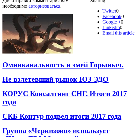
Для отправки комментария вам
Sharing
необходимо
авторизоваться
.
Twitter
0
Facebook
0
Google +
0
Linkedin
0
Email this article
Омниканальность и змей Горыныч.
Не взлетевший рынок ЮЗ ЭДО
КОРУС Консалтинг СНГ. Итоги 2017
года
СКБ Контур подвел итоги 2017 года
Группа «Черкизово» использует