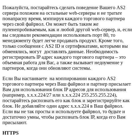
Пожалуйста, постарайтесь сделать поведение Вашего AS2
сервера похожим на остальные web-серверы и не тратьте
понапрасну время, мэппируя каждого торгового партнера
через свой файрвол. Он может быть таким же
пуленепробиваемым, как и любой другой web-сервер, и, если
вы следовали рекомендации использовать порт 80, то
менеджменту будет легче продавать продукт. Кроме того,
только сообщения с AS2 ID и сертификатами, которыми вы
обменялись, могут доставлять данные. Необходимость
регистрировать IP адрес каждого торгового партнера – это
объемная работа для Вас, а также вызывает недоумение у
партнеров, когда они обновляют системы.
Если Вы настаиваете на мэппировании каждого AS2
торгового партнера через Ваш файрвол и партнер присылает
Вам для использования блок IP адресов для использования
(например, x.x.x.224/27 или x.x.x.224 255.255.255.224),
постарайтесь распознать его как блок и зарегистрируйте как
блок. Не добавляйте один адрес x.x.x.224 в Ваш файрвол.
Если вы не так просты и используете файрвол, то будьте и
достаточно умны, чтобы распознать блок IP, когда его Вам
присылают.
HTTPS