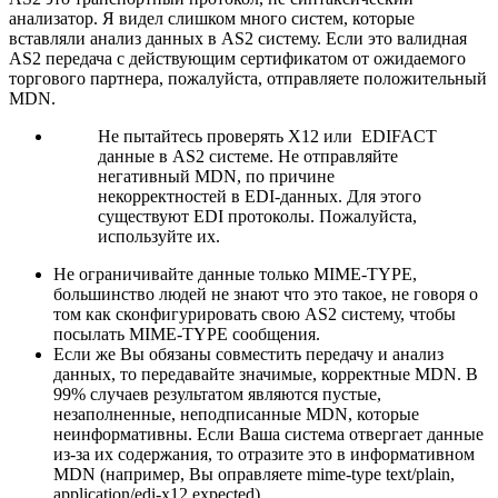
анализатор. Я видел слишком много систем, которые
вставляли анализ данных в AS2 систему. Если это валидная
AS2 передача с действующим сертификатом от ожидаемого
торгового партнера, пожалуйста, отправляете положительный
MDN.
Не пытайтесь проверять X12 или EDIFACT
данные в AS2 системе. Не отправляйте
негативный MDN, по причине
некорректностей в EDI-данных. Для этого
существуют EDI протоколы. Пожалуйста,
используйте их.
Не ограничивайте данные только MIME-TYPE,
большинство людей не знают что это такое, не говоря о
том как сконфигурировать свою AS2 систему, чтобы
посылать MIME-TYPE сообщения.
Если же Вы обязаны совместить передачу и анализ
данных, то передавайте значимые, корректные MDN. В
99% случаев результатом являются пустые,
незаполненные, неподписанные MDN, которые
неинформативны. Если Ваша система отвергает данные
из-за их содержания, то отразите это в информативном
MDN (например, Вы оправляете mime-type text/plain,
application/edi-x12 expected).