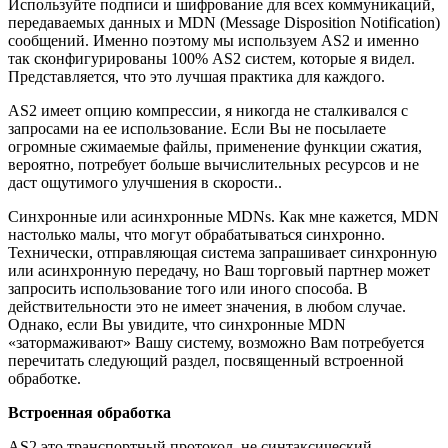
Используйте подписи и шифрование для всех коммуникаций,
передаваемых данных и MDN (Message Disposition Notification)
сообщений. Именно поэтому мы используем AS2 и именно
так сконфигурированы 100% AS2 систем, которые я видел.
Представляется, что это лучшая практика для каждого.
AS2 имеет опцию компрессии, я никогда не сталкивался с
запросами на ее использование. Если Вы не посылаете
огромные сжимаемые файлы, применение функции сжатия,
вероятно, потребует больше вычислительных ресурсов и не
даст ощутимого улучшения в скорости..
Синхронные или асинхронные MDNs. Как мне кажется, MDN
настолько малы, что могут обрабатываться синхронно.
Технически, отправляющая система запрашивает синхронную
или асинхронную передачу, но Ваш торговый партнер может
запросить использование того или иного способа. В
действительности это не имеет значения, в любом случае.
Однако, если Вы увидите, что синхронные MDN
«затормаживают» Вашу систему, возможно Вам потребуется
перечитать следующий раздел, посвященный встроенной
обработке.
Встроенная обработка
AS2 это транспортный протокол, не синтаксический