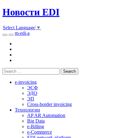
Новости EDI
Select Language
▼
m-edi-a
e-invoicing
ЭСФ
ЭДО
ЭП
Cross-border invoicing
Технологии
AP AR Automation
Big Data
e-Billing
e-Commerce
EDI-network-platform