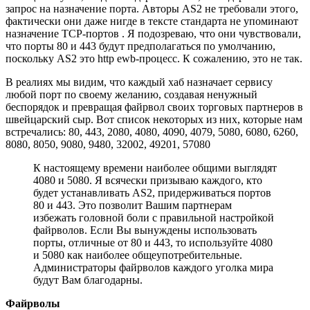
запрос на назначение порта. Авторы AS2 не требовали этого,
фактически они даже нигде в тексте стандарта не упоминают
назначение TCP-портов . Я подозреваю, что они чувствовали,
что порты 80 и 443 будут предполагаться по умолчанию,
поскольку AS2 это http ewb-процесс. К сожалению, это не так.
В реалиях мы видим, что каждый хаб назначает сервису
любой порт по своему желанию, создавая ненужный
беспорядок и превращая файрвол своих торговых партнеров в
швейцарский сыр. Вот список некоторых из них, которые нам
встречались: 80, 443, 2080, 4080, 4090, 4079, 5080, 6080, 6260,
8080, 8050, 9080, 9480, 32002, 49201, 57080
К настоящему времени наиболее общими выглядят
4080 и 5080. Я всячески призываю каждого, кто
будет устанавливать AS2, придерживаться портов
80 и 443. Это позволит Вашим партнерам
избежать головной боли с правильной настройкой
файрволов. Если Вы вынуждены использовать
порты, отличные от 80 и 443, то используйте 4080
и 5080 как наиболее общеупотребительные.
Администраторы файрволов каждого уголка мира
будут Вам благодарны.
Файрволы