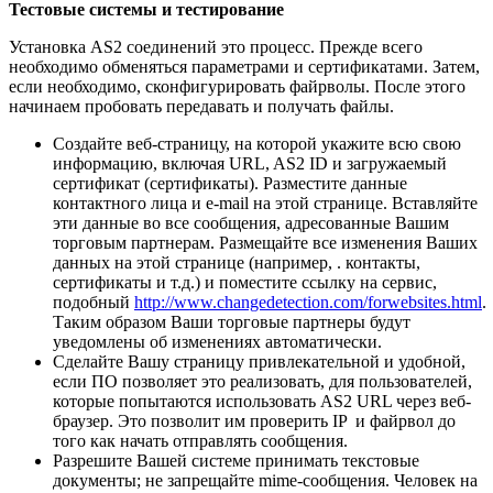
Тестовые системы и тестирование
Установка AS2 соединений это процесс. Прежде всего
необходимо обменяться параметрами и сертификатами. Затем,
если необходимо, сконфигурировать файрволы. После этого
начинаем пробовать передавать и получать файлы.
Создайте веб-страницу, на которой укажите всю свою
информацию, включая URL, AS2 ID и загружаемый
сертификат (сертификаты). Разместите данные
контактного лица и e-mail на этой странице. Вставляйте
эти данные во все сообщения, адресованные Вашим
торговым партнерам. Размещайте все изменения Ваших
данных на этой странице (например, . контакты,
сертификаты и т.д.) и поместите ссылку на сервис,
подобный
http://www.changedetection.com/forwebsites.html
.
Таким образом Ваши торговые партнеры будут
уведомлены об изменениях автоматически.
Сделайте Вашу страницу привлекательной и удобной,
если ПО позволяет это реализовать, для пользователей,
которые попытаются использовать AS2 URL через веб-
браузер. Это позволит им проверить IP и файрвол до
того как начать отправлять сообщения.
Разрешите Вашей системе принимать текстовые
документы; не запрещайте mime-сообщения. Человек на