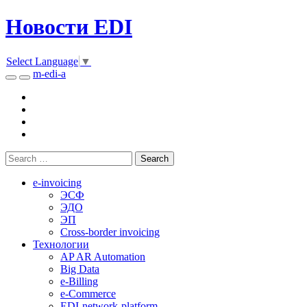
Новости EDI
Select Language
▼
m-edi-a
e-invoicing
ЭСФ
ЭДО
ЭП
Cross-border invoicing
Технологии
AP AR Automation
Big Data
e-Billing
e-Commerce
EDI-network-platform