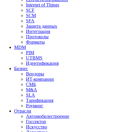
Internet of Things
SCF
SCM
SFA
Защита данных
Интеграция
Протоколы
Форматы
MDM
PIM
UTBMS
Идентификация
Бизнес
Вендоры
ИТ-компании
СМБ
M&A
SLA
Тарификация
Роуминг
Отрасли
Автомобилестроение
Госсектор
Искусство